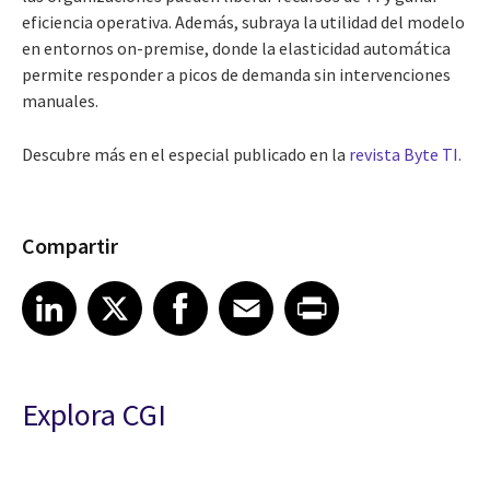
eficiencia operativa. Además, subraya la utilidad del modelo
en entornos on-premise, donde la elasticidad automática
permite responder a picos de demanda sin intervenciones
manuales.
Descubre más en el especial publicado en la
revista Byte TI.
Compartir
Share article on LinkedIn
Share article on X
Share article on Facebook
Share article on Email
Share article on Print
LinkedIn
X
Facebook
Email
Print
Explora CGI