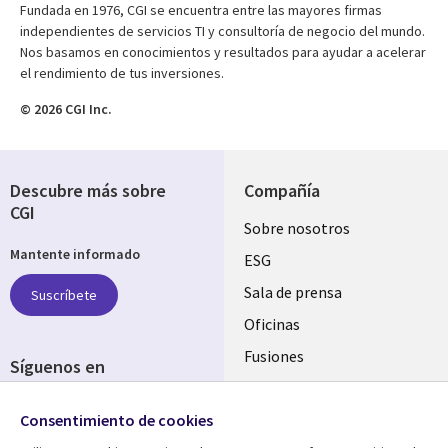
Fundada en 1976, CGI se encuentra entre las mayores firmas
independientes de servicios TI y consultoría de negocio del mundo.
Nos basamos en conocimientos y resultados para ayudar a acelerar
el rendimiento de tus inversiones.
© 2026 CGI Inc.
Descubre más sobre
Compañía
CGI
Useful
Sobre nosotros
Mantente informado
links
ESG
SPAIN
Sala de prensa
Suscríbete
Oficinas
Fusiones
Síguenos en
Inversores
Social
Consentimiento de cookies
Media
SPAIN