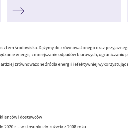
 kosztem środowiska. Dążymy do zrównoważonego oraz przyjazneg
zędzanie energii, zmniejszanie odpadów biurowych, ograniczaniu 
rdziej zrównoważone źródła energii i efektywniej wykorzystując
klientów i dostawców.
2020 r. – w stosunku do zużycia z 2008 roku.