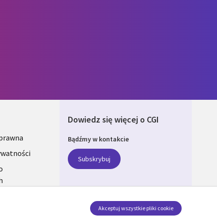
Dowiedz się więcej o CGI
 prawna
Bądźmy w kontakcie
ONS
ywatności
Subskrybuj
A
o
h
Akceptuj wszystkie pliki cookie