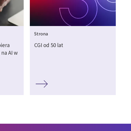
Strona
iera
CGI od 50 lat
 na AI w