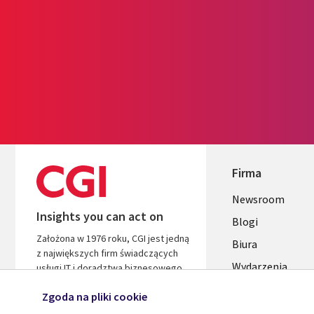
Firma
Useful
Newsroom
Insights you can act on
links
Blogi
Założona w 1976 roku, CGI jest jedną
SECTION
Biura
z największych firm świadczących
Wydarzenia
POLSKA
usługi IT i doradztwa biznesowego
na świecie. Jesteśmy zorientowani
Zgoda na pliki cookie
na wnioski i wyniki, aby przyspieszyć
zwrot z Twoich inwestycji.