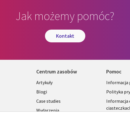
Jak możemy pomóc?
kontakt
Centrum zasobów
Pomoc
Library
Legal
Artykuły
Informacja
Links
SECTI
Blogi
Polityka pr
S
SECTIONS
POLSK
Case studies
Informacja 
ciasteczkac
Wydarzenia
POLSKA
Broszury
Viewpoints