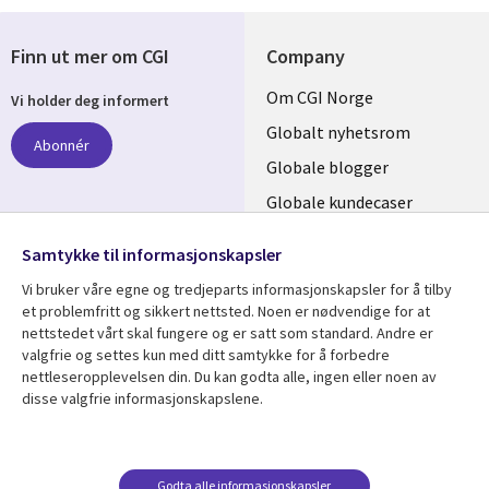
Finn ut mer om CGI
Company
Useful
Om CGI Norge
Vi holder deg informert
links
Globalt nyhetsrom
Abonnér
NORWAY
Globale blogger
Globale kundecaser
Globalt mediasenter
følg oss
Samtykke til informasjonskapsler
Social
Vi bruker våre egne og tredjeparts informasjonskapsler for å tilby
Media
et problemfritt og sikkert nettsted. Noen er nødvendige for at
nettstedet vårt skal fungere og er satt som standard. Andre er
NORWAY
valgfrie og settes kun med ditt samtykke for å forbedre
nettleseropplevelsen din. Du kan godta alle, ingen eller noen av
Resource center
Support
disse valgfrie informasjonskapslene.
Library
Legal
Artikler
Legal
Links
NORWAY
Blogger
Privacy
Godta alle informasjonskapsler