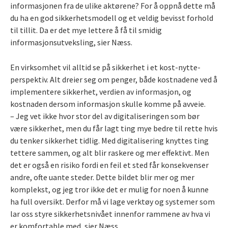
informasjonen fra de ulike aktørene? For å oppnå dette må
du ha en god sikkerhetsmodell og et veldig bevisst forhold
til tillit. Da er det mye lettere å få til smidig
informasjonsutveksling, sier Næss.
En virksomhet vil alltid se på sikkerhet i et kost-nytte-
perspektiv. Alt dreier seg om penger, både kostnadene ved å
implementere sikkerhet, verdien av informasjon, og
kostnaden dersom informasjon skulle komme på avveie.
– Jeg vet ikke hvor stor del av digitaliseringen som bør
være sikkerhet, men du får lagt ting mye bedre til rette hvis
du tenker sikkerhet tidlig. Med digitalisering knyttes ting
tettere sammen, og alt blir raskere og mer effektivt. Men
det er også en risiko fordi en feil et sted får konsekvenser
andre, ofte uante steder. Dette bildet blir mer og mer
komplekst, og jeg tror ikke det er mulig for noen å kunne
ha full oversikt. Derfor må vi lage verktøy og systemer som
lar oss styre sikkerhetsnivået innenfor rammene av hva vi
er komfortable med, sier Næss.