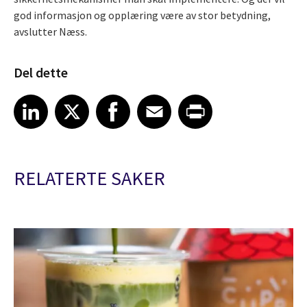
god informasjon og opplæring være av stor betydning,
avslutter Næss.
Del dette
Share article on LinkedIn
Share article on X
Share article on Facebook
Share article on Email
Share article on Print
LinkedIn
X
Facebook
Email
Print
RELATERTE SAKER