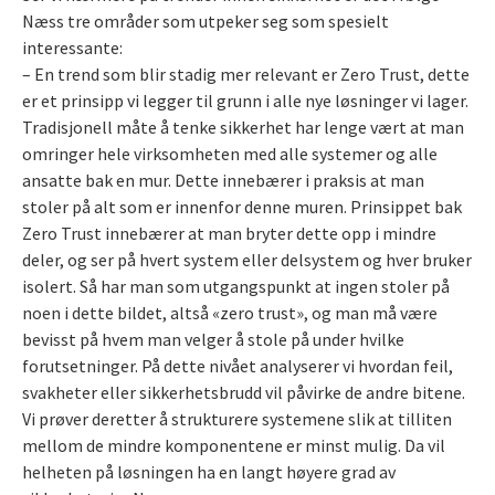
Næss tre områder som utpeker seg som spesielt
interessante:
– En trend som blir stadig mer relevant er Zero Trust, dette
er et prinsipp vi legger til grunn i alle nye løsninger vi lager.
Tradisjonell måte å tenke sikkerhet har lenge vært at man
omringer hele virksomheten med alle systemer og alle
ansatte bak en mur. Dette innebærer i praksis at man
stoler på alt som er innenfor denne muren. Prinsippet bak
Zero Trust innebærer at man bryter dette opp i mindre
deler, og ser på hvert system eller delsystem og hver bruker
isolert. Så har man som utgangspunkt at ingen stoler på
noen i dette bildet, altså «zero trust», og man må være
bevisst på hvem man velger å stole på under hvilke
forutsetninger. På dette nivået analyserer vi hvordan feil,
svakheter eller sikkerhetsbrudd vil påvirke de andre bitene.
Vi prøver deretter å strukturere systemene slik at tilliten
mellom de mindre komponentene er minst mulig. Da vil
helheten på løsningen ha en langt høyere grad av