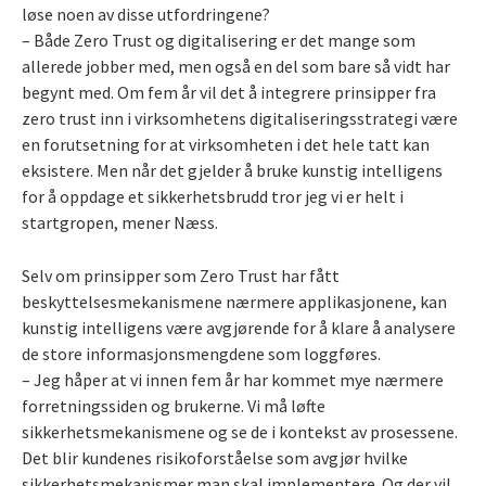
løse noen av disse utfordringene?
– Både Zero Trust og digitalisering er det mange som
allerede jobber med, men også en del som bare så vidt har
begynt med. Om fem år vil det å integrere prinsipper fra
zero trust inn i virksomhetens digitaliseringsstrategi være
en forutsetning for at virksomheten i det hele tatt kan
eksistere. Men når det gjelder å bruke kunstig intelligens
for å oppdage et sikkerhetsbrudd tror jeg vi er helt i
startgropen, mener Næss.
Selv om prinsipper som Zero Trust har fått
beskyttelsesmekanismene nærmere applikasjonene, kan
kunstig intelligens være avgjørende for å klare å analysere
de store informasjonsmengdene som loggføres.
– Jeg håper at vi innen fem år har kommet mye nærmere
forretningssiden og brukerne. Vi må løfte
sikkerhetsmekanismene og se de i kontekst av prosessene.
Det blir kundenes risikoforståelse som avgjør hvilke
sikkerhetsmekanismer man skal implementere. Og der vil