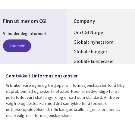
Finn ut mer om CGI
Company
Useful
Om CGI Norge
Vi holder deg informert
links
Globalt nyhetsrom
Abonnér
NORWAY
Globale blogger
Globale kundecaser
Globalt mediasenter
følg oss
Samtykke til informasjonskapsler
Social
Vi bruker våre egne og tredjeparts informasjonskapsler for å tilby
Media
et problemfritt og sikkert nettsted. Noen er nødvendige for at
nettstedet vårt skal fungere og er satt som standard. Andre er
NORWAY
valgfrie og settes kun med ditt samtykke for å forbedre
nettleseropplevelsen din. Du kan godta alle, ingen eller noen av
Resource center
Support
disse valgfrie informasjonskapslene.
Library
Legal
Artikler
Legal
Links
NORWAY
Blogger
Privacy