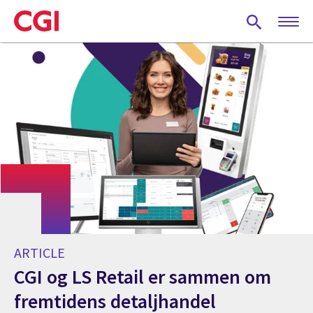
Skip
to
main
content
ARTICLE
CGI og LS Retail er sammen om
fremtidens detaljhandel