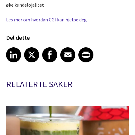
øke kundelojalitet
Les mer om hvordan CGI kan hjelpe deg
Del dette
Share article on LinkedIn
Share article on X
Share article on Facebook
Share article on Email
Share article on Print
LinkedIn
X
Facebook
Email
Print
RELATERTE SAKER