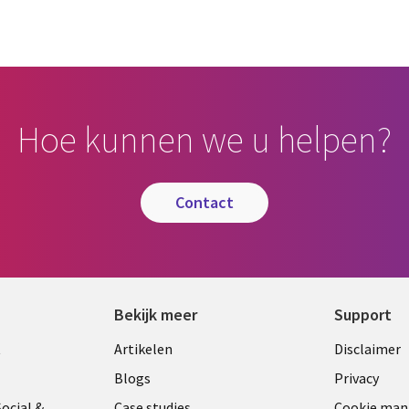
cebook
n Email
cle on Print
Hoe kunnen we u helpen?
contact
Bekijk meer
Support
Library
Legal
t
Artikelen
Disclaimer
Links
NETH
Blogs
Privacy
ocial &
Case studies
Cookie ma