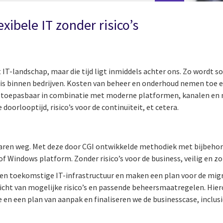
ibele IT zonder risico’s
-landschap, maar die tijd ligt inmiddels achter ons. Zo wordt so
nis binnen bedrijven. Kosten van beheer en onderhoud nemen toe e
 toepasbaar in combinatie met moderne platformen, kanalen en me
oorlooptijd, risico’s voor de continuïteit, et cetera.
en weg. Met deze door CGI ontwikkelde methodiek met bijbehore
of Windows platform. Zonder risico’s voor de business, veilig en zo
 toekomstige IT-infrastructuur en maken een plan voor de migrat
icht van mogelijke risico’s en passende beheersmaatregelen. Hier
n een plan van aanpak en finaliseren we de businesscase, inclusie