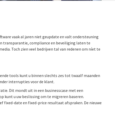
ftware vaak al jaren niet geupdate en valt ondersteuning
n transparantie, compliance en beveiliging laten te
dia. Toch zien veel bedrijven tal van redenen om níet te
nde tools kunt u binnen slechts zes tot twaalf maanden
nder interrupties voor de klant.
ie. Dit mondt uit in een businesscase met een
op kunt u uw beslissing om te migreren baseren.
f fixed-date en fixed-price resultaat afspraken. De nieuwe