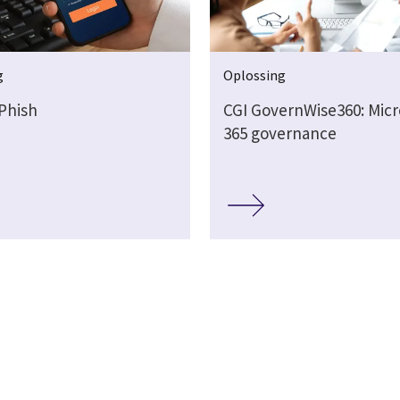
g
Oplossing
iPhish
CGI GovernWise360: Micr
365 governance