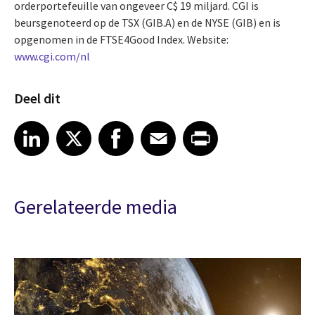
orderportefeuille van ongeveer C$ 19 miljard. CGI is
beursgenoteerd op de TSX (GIB.A) en de NYSE (GIB) en is
opgenomen in de FTSE4Good Index. Website:
www.cgi.com/nl
Deel dit
Share article on LinkedIn
Share article on X
Share article on Facebook
Share article on Email
Share article on Print
LinkedIn
X
Facebook
Email
Print
Gerelateerde media