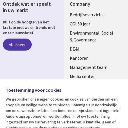
Ontdek wat er speelt
Company
in uw markt
Useful
Bedrijfsoverzicht
Blijf op de hoogte van het
links
CGI 50 jaar
laatste nieuws en trends met
NETHERLANDS
Environmental, Social
onze nieuwsbrief
& Governance
Abonneer
DE&I
Kantoren
Management team
Media center
Volg ons
Alliances
Toestemming voor cookies
Social
Perscentrum
We gebruiken onze eigen cookies en cookies van derden om een ​​
Media
soepele en veilige website te bieden. Sommige zijn noodzakelijk
NETHERLANDS
om onze website te laten functioneren en zijn standaard ingesteld.
Andere zijn optioneel en worden alleen met uw toestemming
Bekijk meer
Support
ingesteld om uw surfervaring te verbeteren. U kunt alle, geen of
slechts enkele van deze optionele cookies accepteren.