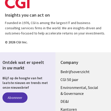
Insights you can act on
Founded in 1976, CGI is among the largest IT and business
consulting services firms in the world. We are insights-driven and
outcomes-focused to help accelerate returns on your investments.
© 2026 CGI Inc.
Ontdek wat er speelt
Company
in uw markt
Useful
Bedrijfsoverzicht
Blijf op de hoogte van het
links
CGI 50 jaar
laatste nieuws en trends met
NETHERLANDS
Environmental, Social
onze nieuwsbrief
& Governance
Abonneer
DE&I
Kantoren