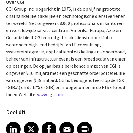
Over CGI
CGI Group Inc, opgericht in 1976, is de op vijf na grootste
onafhankelijke zakelijke en technologische dienstverlener
ter wereld. Met ongeveer 68.000 professionals in kantoren
en wereldwijde service centra in Amerika, Europa, Azië en
Oceanië biedt CGI een uitgebreide dienstenportfolio
waaronder high-end bedrijfs- en IT-consulting,
systeemintegratie, applicatieontwikkeling en –onderhoud,
beheer van infrastructuur evenals een breed scala van eigen
oplossingen. De op jaarbasis berekende omzet van CGI is
ongeveer $ 10 miljard met een geschatte orderportefeuille
van ongeveer $ 19 miljard. CGI is beursgenoteerd op de TSX
(GIB.A) en de NYSE (GIB) en is opgenomen in de FTSE4Good
Index. Website:
www.cgi.com
.
Deel dit
Share article on LinkedIn
Share article on X
Share article on Facebook
Share article on Email
Share article on Print
LinkedIn
X
Facebook
Email
Print