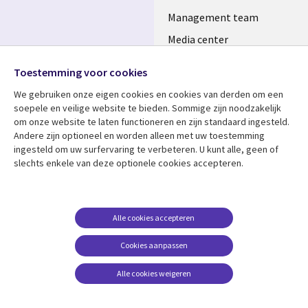
Management team
Media center
Volg ons
Alliances
Toestemming voor cookies
Social
Perscentrum
We gebruiken onze eigen cookies en cookies van derden om een ​​
Media
soepele en veilige website te bieden. Sommige zijn noodzakelijk
NETHERLANDS
om onze website te laten functioneren en zijn standaard ingesteld.
Andere zijn optioneel en worden alleen met uw toestemming
Bekijk meer
Support
ingesteld om uw surfervaring te verbeteren. U kunt alle, geen of
slechts enkele van deze optionele cookies accepteren.
Library
Legal
Artikelen
Disclaimer
Links
NETHERLANDS
Blogs
Privacy
NETHERLANDS
Case studies
Cookie management
Alle cookies accepteren
Evenementen
Cookies aanpassen
Podcasts
Alle cookies weigeren
Viewpoints
See more