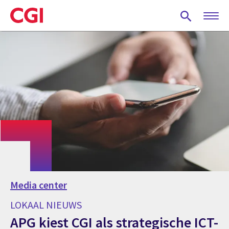
Skip
to
main
content
Media center
LOKAAL NIEUWS
APG kiest CGI als strategische ICT-