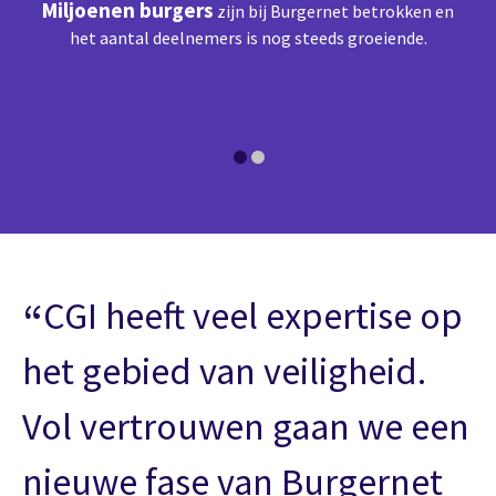
Miljoenen burgers
zijn bij Burgernet betrokken en
eld
het aantal deelnemers is nog steeds groeiende.
ma
de
t
ng.
ve
CGI heeft veel expertise op
het gebied van veiligheid.
Vol vertrouwen gaan we een
nieuwe fase van Burgernet