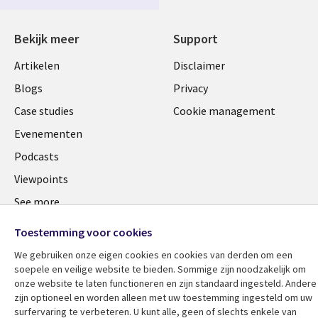
NETHERLANDS
Bekijk meer
Support
Library
Legal
Artikelen
Disclaimer
Links
NETHERLANDS
Blogs
Privacy
NETHERLANDS
Case studies
Cookie management
Evenementen
Podcasts
Viewpoints
See more
Toestemming voor cookies
We gebruiken onze eigen cookies en cookies van derden om een ​​
soepele en veilige website te bieden. Sommige zijn noodzakelijk om
onze website te laten functioneren en zijn standaard ingesteld. Andere
zijn optioneel en worden alleen met uw toestemming ingesteld om uw
surfervaring te verbeteren. U kunt alle, geen of slechts enkele van