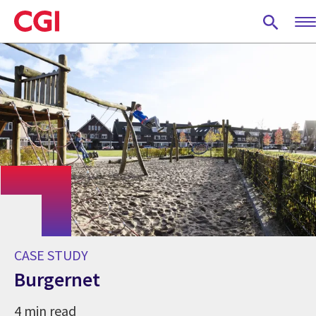
Skip
to
main
content
CASE STUDY
Burgernet
4 min read