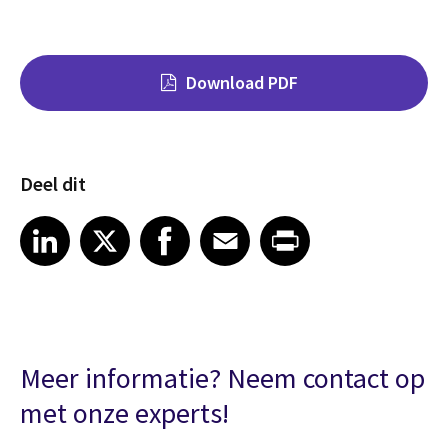
Download PDF
Deel dit
Share on LinkedIn
Share on X
Share on Facebook
Share on Email
Share on Print
LinkedIn
X
Facebook
Email
Print
Meer informatie? Neem contact op
met onze experts!