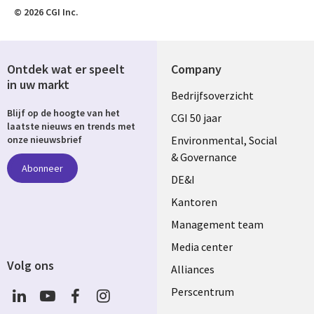
© 2026 CGI Inc.
Ontdek wat er speelt
Company
in uw markt
Useful
Bedrijfsoverzicht
Blijf op de hoogte van het
links
CGI 50 jaar
laatste nieuws en trends met
NETHERLANDS
Environmental, Social
onze nieuwsbrief
& Governance
Abonneer
DE&I
Kantoren
Management team
Media center
Volg ons
Alliances
Social
Perscentrum
Media