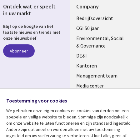
Ontdek wat er speelt
Company
in uw markt
Useful
Bedrijfsoverzicht
Blijf op de hoogte van het
links
CGI 50 jaar
laatste nieuws en trends met
NETHERLANDS
Environmental, Social
onze nieuwsbrief
& Governance
Abonneer
DE&I
Kantoren
Management team
Media center
Volg ons
Alliances
Toestemming voor cookies
Social
Perscentrum
We gebruiken onze eigen cookies en cookies van derden om een ​​
Media
soepele en veilige website te bieden. Sommige zijn noodzakelijk
NETHERLANDS
om onze website te laten functioneren en zijn standaard ingesteld.
Andere zijn optioneel en worden alleen met uw toestemming
Bekijk meer
Support
ingesteld om uw surfervaring te verbeteren. U kunt alle, geen of