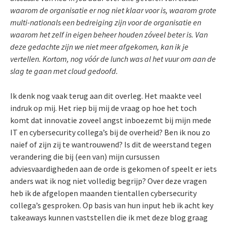
waarom de organisatie er nog niet klaar voor is, waarom grote
multi-nationals een bedreiging zijn voor de organisatie en
waarom het zelf in eigen beheer houden zóveel beter is. Van
deze gedachte zijn we niet meer afgekomen, kan ik je
vertellen. Kortom, nog vóór de lunch was al het vuur om aan de
slag te gaan met cloud gedoofd.
Ik denk nog vaak terug aan dit overleg. Het maakte veel
indruk op mij. Het riep bij mij de vraag op hoe het toch
komt dat innovatie zoveel angst inboezemt bij mijn mede
IT en cybersecurity collega’s bij de overheid? Ben ik nou zo
naief of zijn zij te wantrouwend? Is dit de weerstand tegen
verandering die bij (een van) mijn cursussen
adviesvaardigheden aan de orde is gekomen of speelt er iets
anders wat ik nog niet volledig begrijp? Over deze vragen
heb ik de afgelopen maanden tientallen cybersecurity
collega’s gesproken. Op basis van hun input heb ik acht key
takeaways kunnen vaststellen die ik met deze blog graag