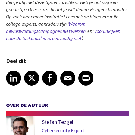
Ben je blij met deze tips en inzichten? Heb je zelf nog een
goede tip? Of een inzicht dat je wilt delen? Reageer hieronder.
Op zoek naar meer inspiratie? Lees ook de blogs van mijn
collega experts, aanraders zijn ‘
Waarom
bewustwordingscampagnes niet werken
’ en ‘
Vooruitkijken
naar de toekomst’ is zo eenvoudig niet
’.
Deel dit
Share article on LinkedIn
Share article on X
Share article on Facebook
Share article on Email
Share article on Print
LinkedIn
X
Facebook
Email
Print
OVER DE AUTEUR
Stefan Tezgel
Cybersecurity Expert