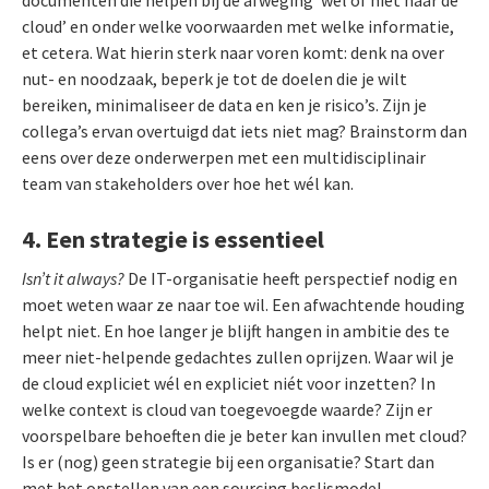
documenten die helpen bij de afweging ‘wel of niet naar de
cloud’ en onder welke voorwaarden met welke informatie,
et cetera. Wat hierin sterk naar voren komt: denk na over
nut- en noodzaak, beperk je tot de doelen die je wilt
bereiken, minimaliseer de data en ken je risico’s. Zijn je
collega’s ervan overtuigd dat iets niet mag? Brainstorm dan
eens over deze onderwerpen met een multidisciplinair
team van stakeholders over hoe het wél kan.
4. Een strategie is essentieel
Isn’t it always?
De IT-organisatie heeft perspectief nodig en
moet weten waar ze naar toe wil. Een afwachtende houding
helpt niet. En hoe langer je blijft hangen in ambitie des te
meer niet-helpende gedachtes zullen oprijzen. Waar wil je
de cloud expliciet wél en expliciet niét voor inzetten? In
welke context is cloud van toegevoegde waarde? Zijn er
voorspelbare behoeften die je beter kan invullen met cloud?
Is er (nog) geen strategie bij een organisatie? Start dan
met het opstellen van een sourcing beslismodel.