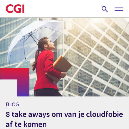
Skip
to
main
content
BLOG
8 take aways om van je cloudfobie
af te komen