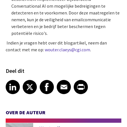
Conversational AI om mogelijke bedreigingen te
detecteren en te voorkomen. Door deze maatregelen te
nemen, kun je de veiligheid van emailcommunicatie
verbeteren en je bedrijf beter beschermen tegen
potentiële risico's.
Indien je vragen hebt over dit blogartikel, neem dan
contact met me op:
wouter.claeys@cgi.com
.
Deel dit
Share article on LinkedIn
Share article on X
Share article on Facebook
Share article on Email
Share article on Print
LinkedIn
X
Facebook
Email
Print
OVER DE AUTEUR