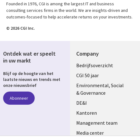
Founded in 1976, CGI is among the largest IT and business
consulting services firms in the world. We are insights-driven and
outcomes-focused to help accelerate returns on your investments.
© 2026 CGI Inc.
Ontdek wat er speelt
Company
in uw markt
Useful
Bedrijfsoverzicht
Blijf op de hoogte van het
links
CGI 50 jaar
laatste nieuws en trends met
NETHERLANDS
Environmental, Social
onze nieuwsbrief
& Governance
Abonneer
DE&I
Kantoren
Management team
Media center