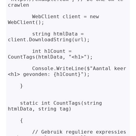
crawlen
        WebClient client = new 
WebClient();
        string htmlData = 
client.DownloadString(url);
        int h1Count = 
CountTags(htmlData, "<h1>");
Console.WriteLine($"Aantal keer 
<h1> gevonden: {h1Count}");
}
    static int CountTags(string 
htmlData, string tag)
{
        // Gebruik reguliere expressies 