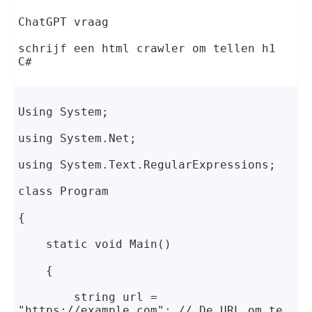
ChatGPT vraag
schrijf een html crawler om tellen h1 
C#
Using System;
using System.Net;
using System.Text.RegularExpressions;
class Program
{
    static void Main()
    {
        string url = 
"https://example.com"; // De URL om te 