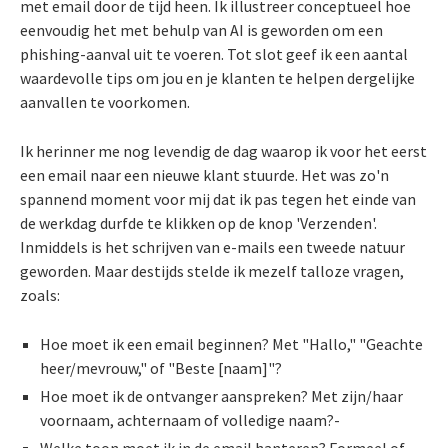
met email door de tijd heen. Ik illustreer conceptueel hoe
eenvoudig het met behulp van AI is geworden om een
phishing-aanval uit te voeren. Tot slot geef ik een aantal
waardevolle tips om jou en je klanten te helpen dergelijke
aanvallen te voorkomen.
Ik herinner me nog levendig de dag waarop ik voor het eerst
een email naar een nieuwe klant stuurde. Het was zo'n
spannend moment voor mij dat ik pas tegen het einde van
de werkdag durfde te klikken op de knop 'Verzenden'.
Inmiddels is het schrijven van e-mails een tweede natuur
geworden. Maar destijds stelde ik mezelf talloze vragen,
zoals:
Hoe moet ik een email beginnen? Met "Hallo," "Geachte
heer/mevrouw," of "Beste [naam]"?
Hoe moet ik de ontvanger aanspreken? Met zijn/haar
voornaam, achternaam of volledige naam?-
Welke toon moet ik in de email hanteren? Formeel of