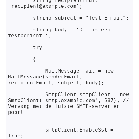
        string recipientEmail = 
"recipient@example.com";
        string subject = "Test E-mail";
string body = "Dit is een 
testbericht.";
try
        {
            MailMessage mail = new 
MailMessage(senderEmail, 
recipientEmail, subject, body);
SmtpClient smtpClient = new 
SmtpClient("smtp.example.com", 587); // 
Vervang met de juiste SMTP-server en 
poort
smtpClient.EnableSsl = 
true;