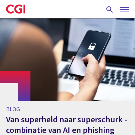
Skip
to
main
content
BLOG
Van superheld naar superschurk -
combinatie van AI en phishing