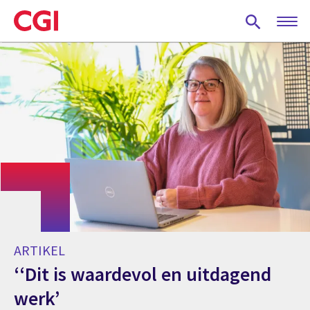
Skip
to
main
content
ARTIKEL
‘‘Dit is waardevol en uitdagend
werk’