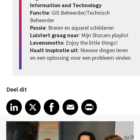
Information and Technology
Functie
: GIS Beheerder/Technisch
Beheerder
Passie
: Breien en aquarel schilderen
Luistert graag naar
: Mijn Shazam playlist
Levensmotto
: Enjoy the little things!
Haalt inspiratie uit
: Nieuwe dingen leren
en een oplossing voor een probleem vinden
Deel dit
Share article on LinkedIn
Share article on X
Share article on Facebook
Share article on Email
Share article on Print
LinkedIn
X
Facebook
Email
Print