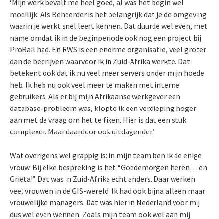
‘Mijn werk bevalt me heel goed, al was het begin wel
moeilijk. Als Beheerder is het belangrijk dat je de omgeving
waarin je werkt snel leert kennen. Dat duurde wel even, met
name omdat ik in de beginperiode ook nog een project bij
ProRail had. En RWS is een enorme organisatie, veel groter
dan de bedrijven waarvoor ik in Zuid-Afrika werkte. Dat
betekent ook dat ik nu veel meer servers onder mijn hoede
heb. Ik heb nu ook veel meer te maken met interne
gebruikers. Als er bij mijn Afrikaanse werkgever een
database-probleem was, klopte ik een verdieping hoger
aan met de vraag om het te fixen. Hier is dat een stuk
complexer. Maar daardoor ook uitdagender.’
Wat overigens wel grappig is: in mijn team ben ik de enige
vrouw. Bij elke bespreking is het “Goedemorgen heren… en
Grieta!” Dat was in Zuid-Afrika echt anders. Daar werken
veel vrouwen in de GIS-wereld. Ik had ook bijna alleen maar
vrouwelijke managers. Dat was hier in Nederland voor mij
dus wel even wennen. Zoals mijn team ook wel aan mij