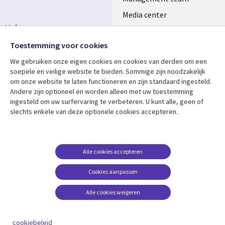
Media center
Volg ons
Alliances
Toestemming voor cookies
Social
Perscentrum
Media
We gebruiken onze eigen cookies en cookies van derden om een ​​
NETHERLANDS
soepele en veilige website te bieden. Sommige zijn noodzakelijk
om onze website te laten functioneren en zijn standaard ingesteld.
Bekijk meer
Support
Andere zijn optioneel en worden alleen met uw toestemming
ingesteld om uw surfervaring te verbeteren. U kunt alle, geen of
Library
Legal
Artikelen
Disclaimer
slechts enkele van deze optionele cookies accepteren.
Links
NETHERLANDS
Blogs
Privacy
NETHERLANDS
Case studies
Cookie management
Alle cookies accepteren
Evenementen
Cookies aanpassen
Podcasts
Viewpoints
Alle cookies weigeren
See more
cookiebeleid