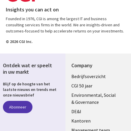
Insights you can act on
Founded in 1976, CGI is among the largest IT and business
consulting services firms in the world. We are insights-driven and
outcomes-focused to help accelerate returns on your investments.
© 2026 CGI Inc.
Ontdek wat er speelt
Company
in uw markt
Useful
Bedrijfsoverzicht
Blijf op de hoogte van het
links
CGI 50 jaar
laatste nieuws en trends met
NETHERLANDS
Environmental, Social
onze nieuwsbrief
& Governance
Abonneer
DE&I
Kantoren
Management team