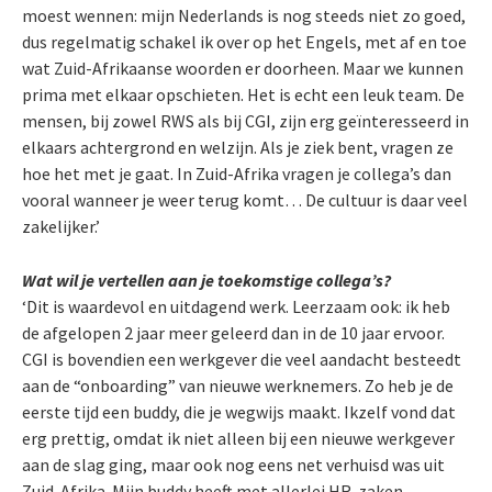
moest wennen: mijn Nederlands is nog steeds niet zo goed,
dus regelmatig schakel ik over op het Engels, met af en toe
wat Zuid-Afrikaanse woorden er doorheen. Maar we kunnen
prima met elkaar opschieten. Het is echt een leuk team. De
mensen, bij zowel RWS als bij CGI, zijn erg geïnteresseerd in
elkaars achtergrond en welzijn. Als je ziek bent, vragen ze
hoe het met je gaat. In Zuid-Afrika vragen je collega’s dan
vooral wanneer je weer terug komt… De cultuur is daar veel
zakelijker.’
Wat wil je vertellen aan je toekomstige collega’s?
‘Dit is waardevol en uitdagend werk. Leerzaam ook: ik heb
de afgelopen 2 jaar meer geleerd dan in de 10 jaar ervoor.
CGI is bovendien een werkgever die veel aandacht besteedt
aan de “onboarding” van nieuwe werknemers. Zo heb je de
eerste tijd een buddy, die je wegwijs maakt. Ikzelf vond dat
erg prettig, omdat ik niet alleen bij een nieuwe werkgever
aan de slag ging, maar ook nog eens net verhuisd was uit
Zuid-Afrika. Mijn buddy heeft met allerlei HR-zaken