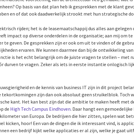
heen? Op basis van dat plan heb ik gesprekken met de klant gev
bben en of dat ook daadwerkelijk strookt met hun strategische do
lektrisch rijden; het is de leasemaatschappij dus alles aan gelege
eeft impact op diverse onderdelen in de organisatie; aan mij om t
ver te geven. De gesprekken zijn er ook om uit te vinden of de gebru
ijkheden ervaren. We kunnen daarmee dan bij de ontwikkeling van 
nctie is het echt belangrijk om de juiste vragen te stellen – met
 durven te vragen. Zeker als iets in eerste instantie onlogisch lijk
u
uwsgierigheid en de kennis van business IT zijn in dit project bela
e tekortkomingen zijn dan ook absoluut geen struikelblok. Toch wi
sche kant. Het kan best zijn dat die ambitie te maken heeft met d
op de
High Tech Campus Eindhoven
. Daar hangt een gemoedelijke
 kilometer van Europa. De bedrijven die hier zitten, spelen wat betr
l kicken, hoor! Een van de dingen die ik interessant vind, is applic
n een bedrijf kijkt welke applicaties er al zijn, welke je gaat uitf