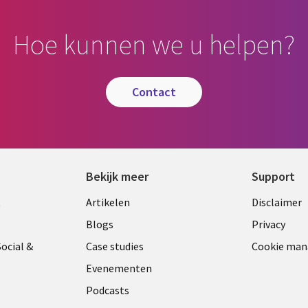
Hoe kunnen we u helpen?
contact
Bekijk meer
Support
Library
Legal
t
Artikelen
Disclaimer
Links
NETH
Blogs
Privacy
ANDS
NETHERLANDS
ocial &
Case studies
Cookie ma
Evenementen
Podcasts