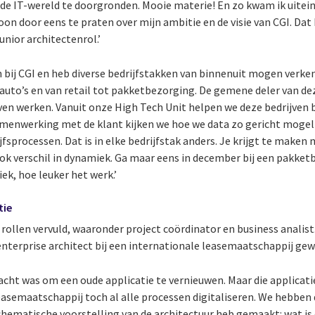
IT-wereld te doorgronden. Mooie materie! En zo kwam ik uiteinde
on door eens te praten over mijn ambitie en de visie van CGI. Dat k
junior architectenrol.’
en bij CGI en heb diverse bedrijfstakken van binnenuit mogen verken
uto’s en van retail tot pakketbezorging. De gemene deler van deze
n werken. Vanuit onze High Tech Unit helpen we deze bedrijven bi
menwerking met de klant kijken we hoe we data zo gericht mogel
fsprocessen. Dat is in elke bedrijfstak anders. Je krijgt te make
ook verschil in dynamiek. Ga maar eens in december bij een pakke
ek, hoe leuker het werk.’
tie
rollen vervuld, waaronder project coördinator en business analist.
 enterprise architect bij een internationale leasemaatschappij gew
ht was om een oude applicatie te vernieuwen. Maar die applicatie 
leasemaatschappij toch al alle processen digitaliseren. We hebbe
chematische voorstelling van de architectuur heb gemaakt: wat is 