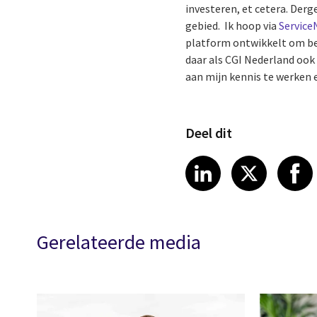
investeren, et cetera. Derg
gebied. Ik hoop via
Servic
platform ontwikkelt om bedr
daar als CGI Nederland ook
aan mijn kennis te werken en
Deel dit
Share article
Share art
Shar
LinkedIn
X
Gerelateerde media