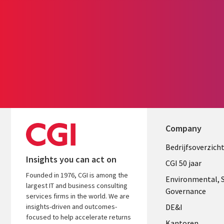
Company
Useful
Bedrijfsoverzich
Insights you can act on
links
CGI 50 jaar
Founded in 1976, CGI is among the
NETHERL
Environmental, S
largest IT and business consulting
Governance
services firms in the world. We are
insights-driven and outcomes-
DE&I
focused to help accelerate returns
Kantoren