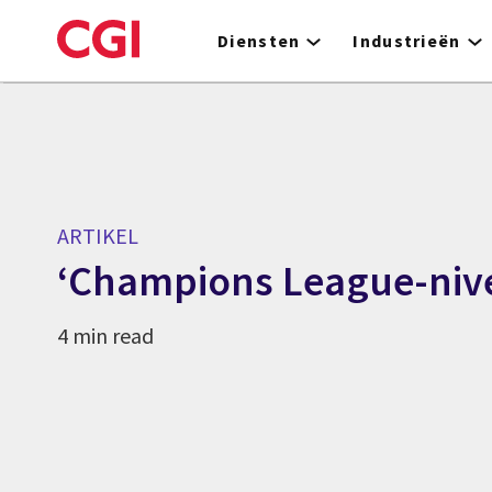
Skip
to
Diensten
Industrieën
main
content
ARTIKEL
‘Champions League-niv
4 min read