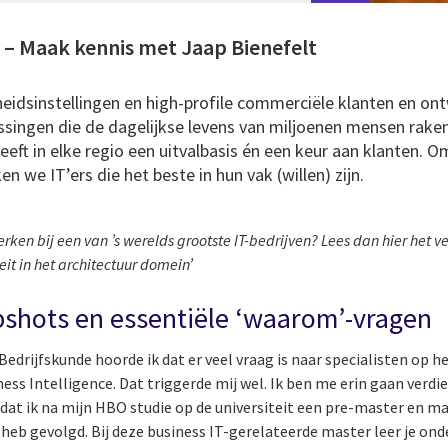
y – Maak kennis met Jaap Bienefelt
eidsinstellingen en high-profile commerciële klanten en on
ingen die de dagelijkse levens van miljoenen mensen raken
eeft in elke regio een uitvalbasis én een keur aan klanten. Om
 we IT’ers die het beste in hun vak (willen) zijn.
ken bij een van ’s werelds grootste IT-bedrijven? Lees dan hier het ve
teit in het architectuur domein’
shots en essentiële ‘waarom’-vragen
 Bedrijfskunde hoorde ik dat er veel vraag is naar specialisten op 
ss Intelligence. Dat triggerde mij wel. Ik ben me erin gaan verdi
 dat ik na mijn HBO studie op de universiteit een pre-master en m
eb gevolgd. Bij deze business IT-gerelateerde master leer je ond