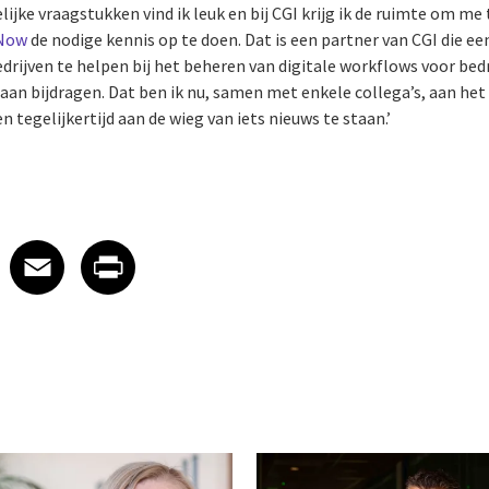
elijke vraagstukken vind ik leuk en bij CGI krijg ik de ruimte om me
eNow
de nodige kennis op te doen. Dat is een partner van CGI die e
ijven te helpen bij het beheren van digitale workflows voor bedri
 aan bijdragen. Dat ben ik nu, samen met enkele collega’s, aan he
 tegelijkertijd aan de wieg van iets nieuws te staan.’
 on LinkedIn
icle on X
e article on Facebook
Share article on Email
Share article on Print
Facebook
Email
Print