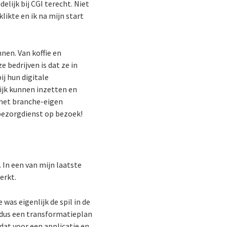
lijk bij CGI terecht. Niet
likte en ik na mijn start
nen. Van koffie en
 bedrijven is dat ze in
j hun digitale
ijk kunnen inzetten en
n met branche-eigen
tbezorgdienst op bezoek!
 In een van mijn laatste
erkt.
was eigenlijk de spil in de
n dus een transformatieplan
dat voor een applicatie en