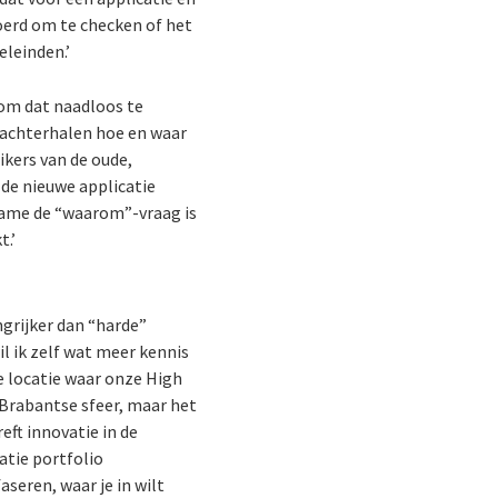
oerd om te checken of het
eleinden.’
n om dat naadloos te
e achterhalen hoe en waar
ikers van de oude,
de nieuwe applicatie
 name de “waarom”-vraag is
t.’
ngrijker dan “harde”
l ik zelf wat meer kennis
e locatie waar onze High
 Brabantse sfeer, maar het
eft innovatie in de
atie portfolio
aseren, waar je in wilt