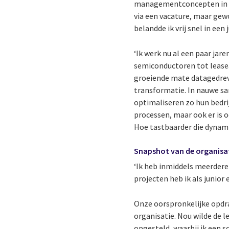
managementconcepten in de 
via een vacature, maar gewo
belandde ik vrij snel in een 
‘Ik werk nu al een paar jar
semiconductoren tot leasea
groeiende mate datagedreve
transformatie. In nauwe sa
optimaliseren zo hun bedrij
processen, maar ook er is 
Hoe tastbaarder die dynami
Snapshot van de organisa
‘Ik heb inmiddels meerdere 
projecten heb ik als junior
Onze oorspronkelijke opdrac
organisatie. Nou wilde de 
opgesteld, waarbij ik een s