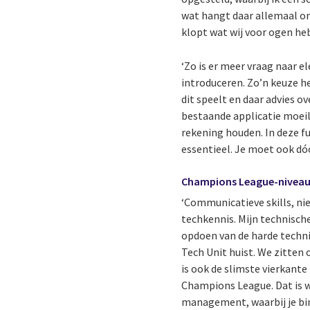
wat hangt daar allemaal om
klopt wat wij voor ogen he
‘Zo is er meer vraag naar e
introduceren. Zo’n keuze h
dit speelt en daar advies o
bestaande applicatie moeil
rekening houden. In deze fu
essentieel. Je moet ook dóór
Champions League-nivea
‘Communicatieve skills, nie
techkennis. Mijn technisch
opdoen van de harde techni
Tech Unit huist. We zitten 
is ook de slimste vierkante
Champions League. Dat is we
management, waarbij je binne