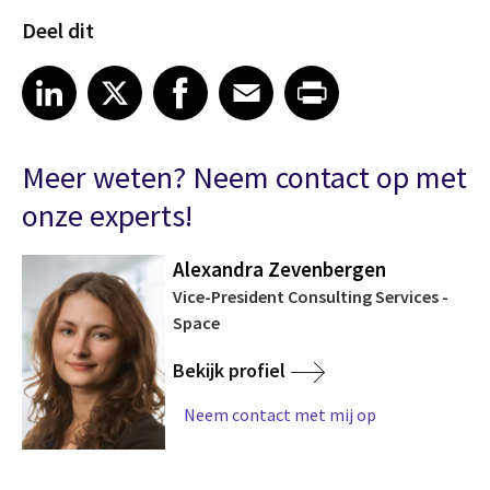
Deel dit
Share article on LinkedIn
Share article on X
Share article on Facebook
Share article on Email
Share article on Print
LinkedIn
X
Facebook
Email
Print
Meer weten? Neem contact op met
onze experts!
Alexandra Zevenbergen
Vice-President Consulting Services -
Space
Bekijk profiel
Neem contact met mij op