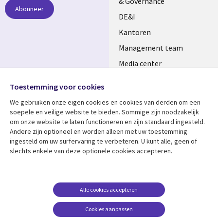
& Governance
Abonneer
DE&I
Kantoren
Management team
Media center
Volg ons
Alliances
Toestemming voor cookies
Social
Perscentrum
We gebruiken onze eigen cookies en cookies van derden om een ​​
Media
soepele en veilige website te bieden. Sommige zijn noodzakelijk
NETHERLANDS
om onze website te laten functioneren en zijn standaard ingesteld.
Andere zijn optioneel en worden alleen met uw toestemming
Bekijk meer
Support
ingesteld om uw surfervaring te verbeteren. U kunt alle, geen of
slechts enkele van deze optionele cookies accepteren.
Library
Legal
Artikelen
Disclaimer
Links
NETHERLANDS
Blogs
Privacy
NETHERLANDS
Case studies
Cookie management
Alle cookies accepteren
Evenementen
Cookies aanpassen
Podcasts