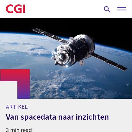
Skip
to
main
content
ARTIKEL
Van spacedata naar inzichten
3 min read