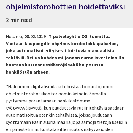
ohjelmistorobottien hoidettaviksi
2 min read
Helsinki,
08.02.2019
IT-palveluyhtiö CGI toimittaa
Vantaan kaupungille ohjelmistorobotiikkapalvelun,
joka automatisoi erityisesti toistuvia manuaalisia
tehtäviä. Reilun kahden miljoonan euron investoinnilla
haetaan kustannussäästöjä sekä helpotusta
henkilöstön arkeen.
"Haluamme
digitalisoida
ja tehostaa
toimintojamme
ohjelmistorobotiikan tarjoamin keinoin. Samalla
pystymme parantamaan henkilöstömme
työtyytyväisyyttä, kun puuduttavia rutiinitehtäviä saadaan
automatisoitua etenkin tehtävissä
, joissa joudutaan
syöttämään käsin suuria määriä jopa samoja tietoja useisiin
eri järjestelmiin. Kuntalaisille muutos näkyy asioiden