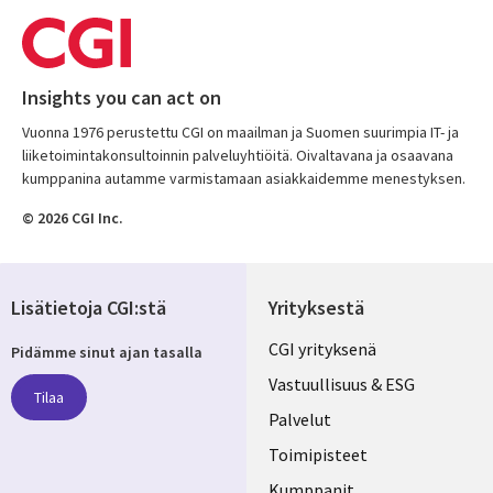
Insights you can act on
Vuonna 1976 perustettu CGI on maailman ja Suomen suurimpia IT- ja
liiketoimintakonsultoinnin palveluyhtiöitä. Oivaltavana ja osaavana
kumppanina autamme varmistamaan asiakkaidemme menestyksen.
© 2026 CGI Inc.
Lisätietoja CGI:stä
Yrityksestä
Useful
CGI yrityksenä
Pidämme sinut ajan tasalla
links
Vastuullisuus & ESG
Tilaa
FINLAND
Palvelut
Toimipisteet
Kumppanit