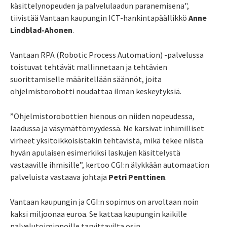
käsittelynopeuden ja palvelulaadun paranemisena
",
tiivistää Vantaan kaupungin ICT-hankintapäällikkö
Anne
Lindblad-Ahonen
.
Vantaan RPA (Robotic Process Automation) -palvelussa
toistuvat tehtävät
mallinnetaan ja tehtävien
suorittamiselle määritellään säännöt, joita
ohjelmistorobotti noudattaa ilman keskeytyksiä.
”Ohjelmistorobottien hienous on niiden nopeudessa,
laadussa ja väsymättömyydessä. Ne karsivat inhimilliset
virheet yksitoikkoisistakin tehtävistä, mikä tekee niistä
hyvän apulaisen esimerkiksi laskujen käsittelystä
vastaaville ihmisille”, kertoo CGI:n älykkään automaation
palveluista vastaava johtaja
Petri Penttinen
.
Vantaan kaupungin ja CGI:n sopimus on arvoltaan noin
kaksi miljoonaa euroa. Se
kattaa kaupungin kaikille
palvelutoiminnoille tarvittavilta osin