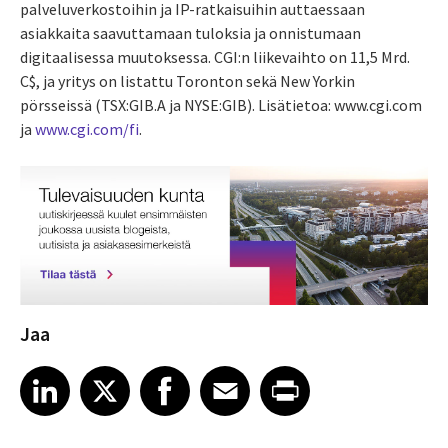
palveluverkostoihin ja IP-ratkaisuihin auttaessaan
asiakkaita saavuttamaan tuloksia ja onnistumaan
digitaalisessa muutoksessa. CGI:n liikevaihto on 11,5 Mrd.
C$, ja yritys on listattu Toronton sekä New Yorkin
pörsseissä (TSX:GIB.A ja NYSE:GIB). Lisätietoa: www.cgi.com
ja
www.cgi.com/fi
.
Jaa
Share article on LinkedIn
Share article on X
Share article on Facebook
Share article on Email
Share article on Print
LinkedIn
X
Facebook
Email
Print