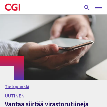
Skip
to
main
content
Tietopankki
UUTINEN
Vantaa siirtää virastorutiineja