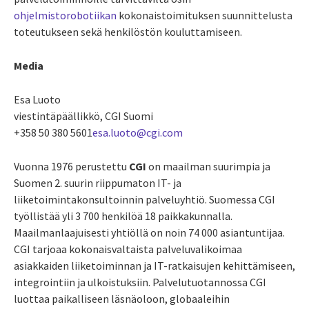
ohjelmistorobotiikan
kokonaistoimituksen suunnittelusta
toteutukseen sekä henkilöstön kouluttamiseen.
Media
Esa Luoto
viestintäpäällikkö, CGI Suomi
+358 50 380 5601
esa.luoto@cgi.com
Vuonna 1976 perustettu
CGI
on maailman suurimpia ja
Suomen 2. suurin riippumaton IT- ja
liiketoimintakonsultoinnin palveluyhtiö. Suomessa CGI
työllistää yli 3 700 henkilöä 18 paikkakunnalla.
Maailmanlaajuisesti yhtiöllä on noin 74 000 asiantuntijaa.
CGI tarjoaa kokonaisvaltaista palveluvalikoimaa
asiakkaiden liiketoiminnan ja IT-ratkaisujen kehittämiseen,
integrointiin ja ulkoistuksiin. Palvelutuotannossa CGI
luottaa paikalliseen läsnäoloon, globaaleihin