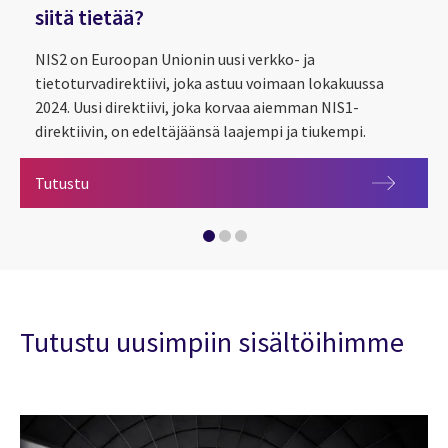
siitä tietää?
NIS2 on Euroopan Unionin uusi verkko- ja
tietoturvadirektiivi, joka astuu voimaan lokakuussa
2024. Uusi direktiivi, joka korvaa aiemman NIS1-
direktiivin, on edeltäjäänsä laajempi ja tiukempi.
NIS2 direktiivi astuu voimaan lokakuussa 2024 - mitä 
Tutustu
CGI osaksi Microsoft Intelligent Security Associatio
Älykästä tekoa -podcast: Tekoäly haastaa kyberturva
Tutustu uusimpiin sisältöihimme