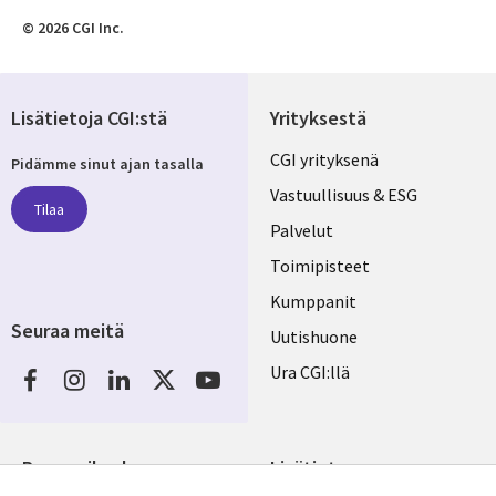
© 2026 CGI Inc.
Lisätietoja CGI:stä
Yrityksestä
Useful
CGI yrityksenä
Pidämme sinut ajan tasalla
links
Vastuullisuus & ESG
Tilaa
FINLAND
Palvelut
Toimipisteet
Kumppanit
Seuraa meitä
Uutishuone
Social
Ura CGI:llä
Media
FINLAND
Resurssikeskus
Lisätietoa