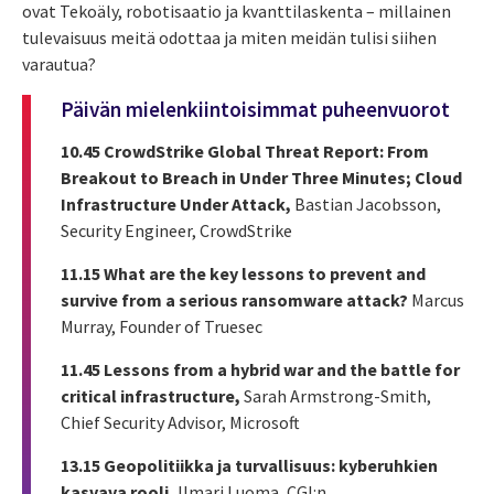
ovat Tekoäly, robotisaatio ja kvanttilaskenta – millainen
tulevaisuus meitä odottaa ja miten meidän tulisi siihen
varautua?
Päivän mielenkiintoisimmat puheenvuorot
10.45 CrowdStrike Global Threat Report: From
Breakout to Breach in Under Three Minutes; Cloud
Infrastructure Under Attack,
Bastian Jacobsson,
Security Engineer, CrowdStrike
11.15 What are the key lessons to prevent and
survive from a serious ransomware attack?
Marcus
Murray, Founder of Truesec
11.45 Lessons from a hybrid war and the battle for
critical infrastructure,
Sarah Armstrong-Smith,
Chief Security Advisor, Microsoft
13.15 Geopolitiikka ja turvallisuus: kyberuhkien
kasvava rooli,
Ilmari Luoma, CGI:n