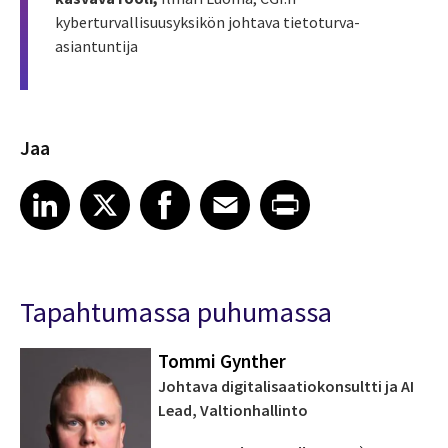
kyberturvallisuusyksikön johtava tietoturva-
asiantuntija
Jaa
Share article on LinkedIn
Share article on X
Share article on Facebook
Share article on Email
Share article on Print
LinkedIn
X
Facebook
Email
Print
Tapahtumassa puhumassa
Tommi Gynther
Johtava digitalisaatiokonsultti ja AI
Lead, Valtionhallinto