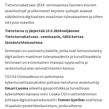
Tietoturvakatsaus 2024 -seminaarissa Suomen eturivin
asiantuntijat ja ulkomaiset keynote-puhujat avaavat
näkökulmia digitaalisen maailman tulevaisuuteen ja siihen
liittyviin riskeihin.
Tietoturva ry järjestää 15.5.2024 neljännen
Tietoturvakatsaus -seminaarin, tällä kertaa
läsnäolotilaisuutena.
Seminaari on suunnattu kaikille, jotka ovat kiinnostuneita
digitaalisen maailman tulevaisuudesta ja turvallisuudesta.
Seminaari on erinomainen tilaisuus oppia uutta ja
verkostoitua alan ammattilaisten kanssa.
CGI:ltä tilaisuudessa on puhumassa
kyberturvallisuusyksikön johtava tietoturva-asiantuntija
Ilmari Luoma
aiheella geopolitiikka ja turvallisuus:
kyberuhkien kasvava rooli. Lisäksi CGI:n valtiohallinnon
johtajva digitalisaatiokonsullti
Tommi Gynther
osallistuu
iltapäivän paneelikeskusteluun, jonka aiheena