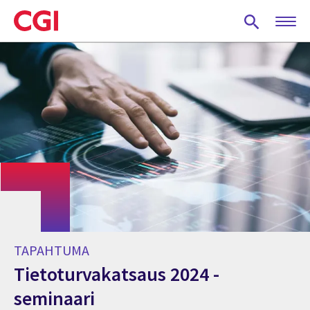
Skip
to
main
content
TAPAHTUMA
Tietoturvakatsaus 2024 -
seminaari