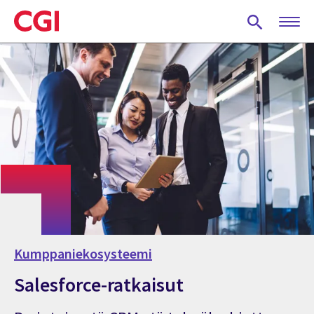
Skip
to
main
content
Kumppaniekosysteemi
Salesforce-ratkaisut