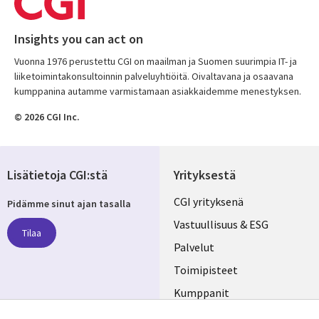
Insights you can act on
Vuonna 1976 perustettu CGI on maailman ja Suomen suurimpia IT- ja
liiketoimintakonsultoinnin palveluyhtiöitä. Oivaltavana ja osaavana
kumppanina autamme varmistamaan asiakkaidemme menestyksen.
© 2026 CGI Inc.
Lisätietoja CGI:stä
Yrityksestä
Useful
CGI yrityksenä
Pidämme sinut ajan tasalla
links
Vastuullisuus & ESG
Tilaa
FINLAND
Palvelut
Toimipisteet
Kumppanit
Seuraa meitä
Uutishuone