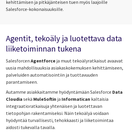
kehittämisen ja pitkäjänteisen tuen myös laajoille
Salesforce-kokonaisuuksille.
Agentit, tekoäly ja luotettava data
liiketoiminnan tukena
Salesforcen
Agentforce
ja muut tekoälyratkaisut avaavat
uusia mahdollisuuksia asiakaskokemuksen kehittämiseen,
palveluiden automatisointiin ja tuottavuuden
parantamiseen.
Autamme asiakkaitamme hyödyntämään Salesforce
Data
Cloudia
sekä
MuleSoftin
ja
Informatican
kaltaisia
integraatioratkaisuja yhtenäisen ja luotettavan
tietopohjan rakentamiseksi. Näin tekoälyä voidaan
hyödyntää turvallisesti, tehokkaasti ja liiketoimintaa
aidosti tukevalla tavalla.