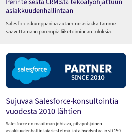
Perinteisestä CRM:stä tekoälyohjattuun
asiakkuudenhallintaan
Salesforce-kumppanina autamme asiakkaitamme
saavuttamaan parempia liiketoiminnan tuloksia.
Sujuvaa Salesforce-konsultointia
vuodesta 2010 lähtien
Salesforce
on maailman johtava, pilvipohjainen
asiakkuudenhallintajärjestelmä
, jota hyödyntää jo yli 150