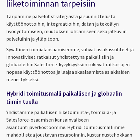
liiketoiminnan tarpeisiin
Tarjoamme palvelut strategiasta ja suunnittelusta
käyttöönottoihin, integraatioihin, datan ja tekoälyn
hyödyntämiseen, muutoksen johtamiseen sekä jatkuviin
palveluihin ja ylläpitoon.
Syvällinen toimialaosaamisemme, vahvat asiakassuhteet ja
innovatiiviset ratkaisut yhdistettynä paikallisiin ja
globaaleihin Salesforce-kyvykkyyksiin tukevat ratkaisujen
nopeaa käyttöönottoa ja laajaa skaalaamista asiakkaiden
menestykseksi.
Hybridi toimitusmalli paikallisen ja globaalin
tiimin tuella
Yhdistämme paikallisen liiketoiminta-, toimiala- ja
Salesforce-osaamisen kansainväliseen
asiantuntijaverkostoomme. Hybridi toimitusmallimme
mahdollistaa joustavan resursoinnin, kustannustehokkaan