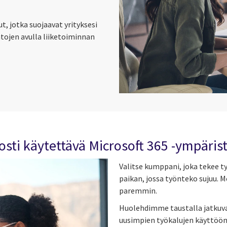
, jotka suojaavat yrityksesi
tojen avulla liiketoiminnan
sti käytettävä Microsoft 365 -ympäris
Valitse kumppani, joka tekee
paikan, jossa työnteko sujuu. 
paremmin.
Huolehdimme taustalla jatkuvas
uusimpien työkalujen käyttöön