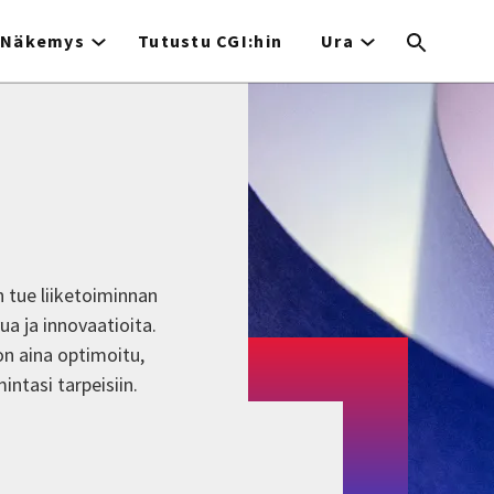
Näkemys
Tutustu CGI:hin
Ura
n tue liiketoiminnan
a ja innovaatioita.
n aina optimoitu,
ntasi tarpeisiin.