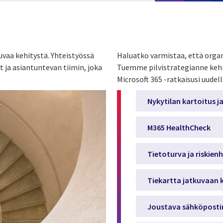
kuvaa kehitystä. Yhteistyössä
Haluatko varmistaa, että organ
ja asiantuntevan tiimin, joka
Tuemme pilvistrategianne kehit
Microsoft 365 -ratkaisusi uudell
Nykytilan kartoitus j
M365 HealthCheck
Tietoturva ja riskien
Tiekartta jatkuvaan 
Joustava sähköpostin