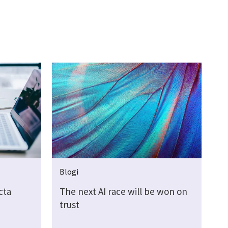
Blogi
cta
The next AI race will be won on
trust