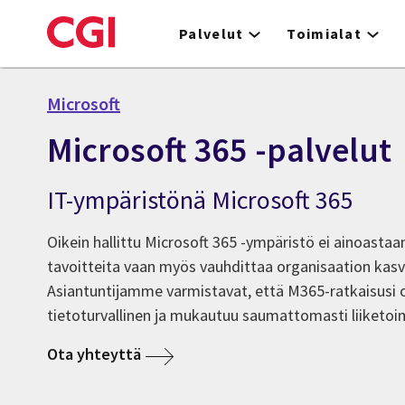
Skip
to
Palvelut
Toimialat
main
content
Microsoft
Microsoft 365 -palvelut
IT-ympäristönä Microsoft 365
Oikein hallittu Microsoft 365 -ympäristö ei ainoastaa
tavoitteita vaan myös vauhdittaa organisaation kasvu
Asiantuntijamme varmistavat, että M365-ratkaisusi o
tietoturvallinen ja mukautuu saumattomasti liiketoimi
Ota yhteyttä