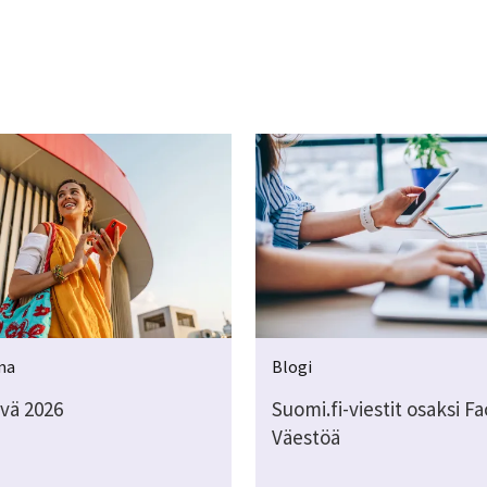
ma
Blogi
ivä 2026
Suomi.fi-viestit osaksi Fa
Väestöä