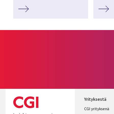
Yrityksestä
Useful
CGI yrityksenä