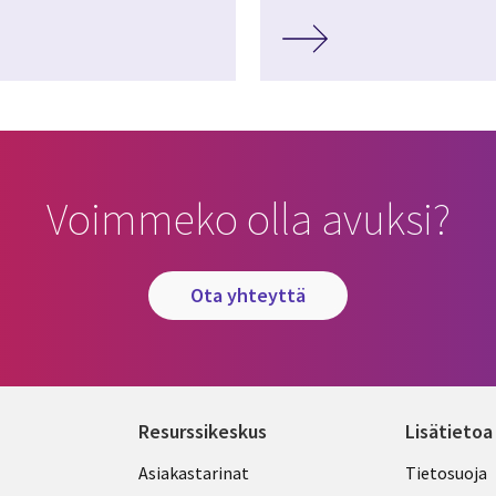
Voimmeko olla avuksi?
ota yhteyttä
Resurssikeskus
Lisätietoa
Library
Legal
Asiakastarinat
Tietosuoja