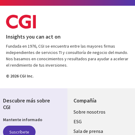
Insights you can act on
Fundada en 1976, CGI se encuentra entre las mayores firmas
independientes de servicios TI y consultoría de negocio del mundo.
Nos basamos en conocimientos y resultados para ayudar a acelerar
el rendimiento de tus inversiones.
© 2026 CGI Inc.
Descubre más sobre
Compañía
CGI
Useful
Sobre nosotros
Mantente informado
links
ESG
SPAIN
Sala de prensa
Suscríbete