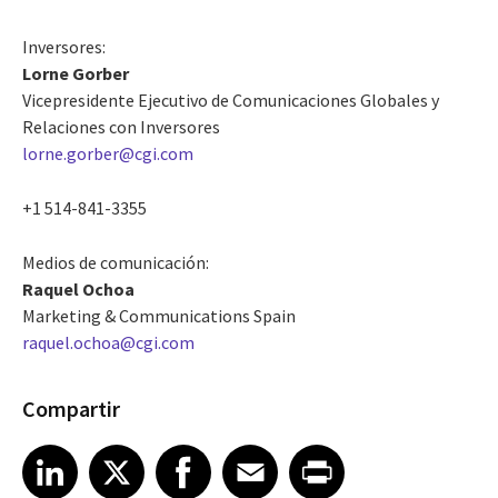
Inversores:
Lorne Gorber
Vicepresidente Ejecutivo de Comunicaciones Globales y
Relaciones con Inversores
lorne.gorber@cgi.com
+1 514-841-3355
Medios de comunicación:
Raquel Ochoa
Marketing & Communications Spain
raquel.ochoa@cgi.com
Compartir
Share article on LinkedIn
Share article on X
Share article on Facebook
Share article on Email
Share article on Print
LinkedIn
X
Facebook
Email
Print