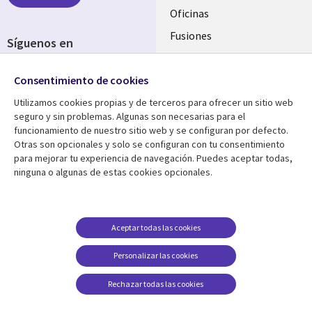
Oficinas
Fusiones
Síguenos en
Inversores
Social
Consentimiento de cookies
Media
SPAIN
Utilizamos cookies propias y de terceros para ofrecer un sitio web
seguro y sin problemas. Algunas son necesarias para el
Centro de Recursos
Ayuda
funcionamiento de nuestro sitio web y se configuran por defecto.
Otras son opcionales y solo se configuran con tu consentimiento
Library
Legal
Artículos
Aviso Legal
para mejorar tu experiencia de navegación. Puedes aceptar todas,
ninguna o algunas de estas cookies opcionales.
Links
SPAIN
Blogs
Política de Privacidad
SPAIN
Brochures
Accesibilidad
Casos de éxito
Gestión de cookies
Aceptar todas las cookies
Eventos
Personalizar las cookies
Noticias
Rechazar todas las cookies
Puntos de vista
Ver más