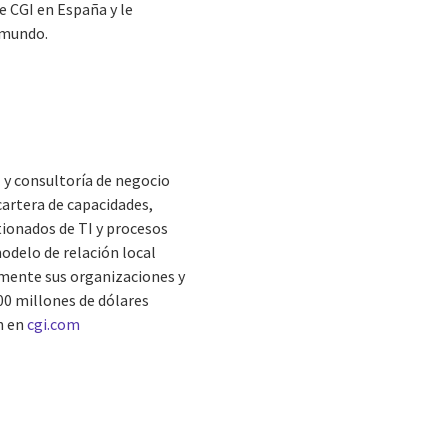
e CGI en España y le
 mundo.
 y consultoría de negocio
cartera de capacidades,
tionados de TI y procesos
modelo de relación local
lmente sus organizaciones y
300 millones de dólares
ón en
cgi.com