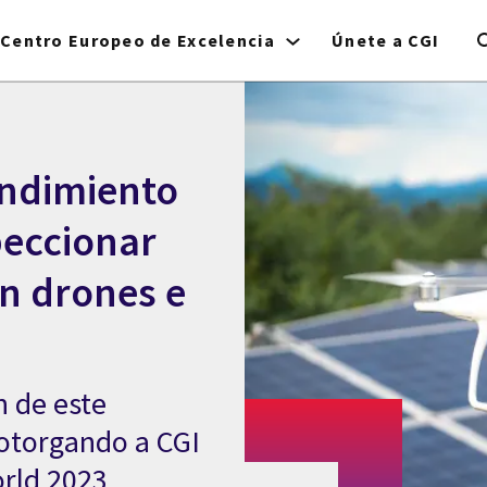
Centro Europeo de Excelencia
Únete a CGI
endimiento
peccionar
on drones e
n de este
 otorgando a CGI
orld 2023