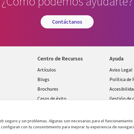
¿Cómo podemos ayudarte?
contáctanos
Centro de Recursos
Ayuda
Library
Legal
Artículos
Aviso Legal
Links
SPAIN
Blogs
Política de 
SPAIN
Brochures
Accesibilida
Casos de éxito
Gestión de 
Eventos
Noticias
web seguro y sin problemas. Algunas son necesarias para el funcionamiento 
e configuran con tu consentimiento para mejorar tu experiencia de navegac
Puntos de vista