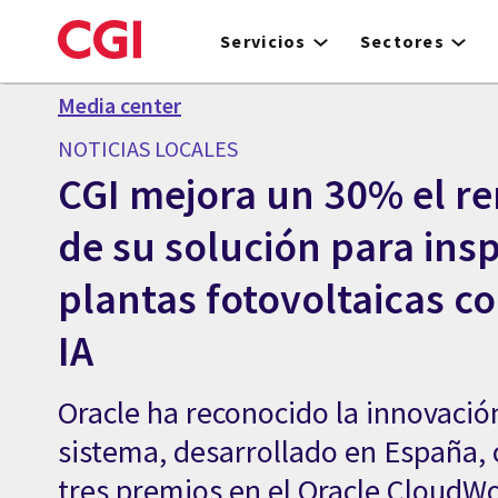
Skip
to
Servicios
Sectores
main
content
Media center
NOTICIAS LOCALES
CGI mejora un 30% el r
de su solución para ins
plantas fotovoltaicas c
IA
Oracle ha reconocido la innovació
sistema, desarrollado en España,
tres premios en el Oracle CloudW