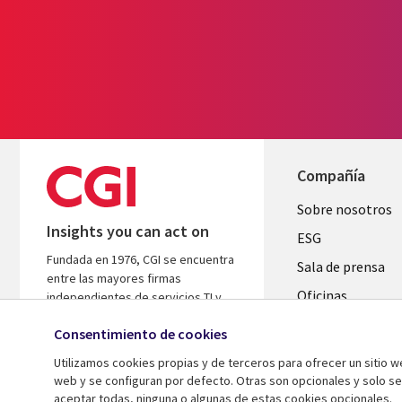
Compañía
Useful
Sobre nosotros
Insights you can act on
links
ESG
Fundada en 1976, CGI se encuentra
SPAIN
Sala de prensa
entre las mayores firmas
Oficinas
independientes de servicios TI y
consultoría de negocio del mundo.
Fusiones
Consentimiento de cookies
Nos basamos en conocimientos y
Inversores
resultados para ayudar a acelerar el
Utilizamos cookies propias y de terceros para ofrecer un sitio 
rendimiento de tus inversiones.
web y se configuran por defecto. Otras son opcionales y solo s
aceptar todas, ninguna o algunas de estas cookies opcionales.