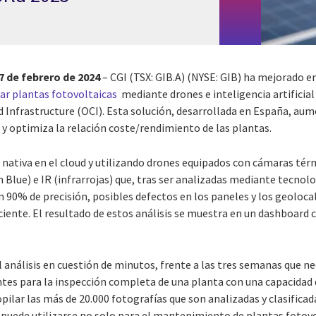
7 de febrero de 2024
–
CGI
(TSX: GIB.A) (NYSE: GIB)
ha mejorado en
nar plantas fotovoltaicas
mediante drones e inteligencia artificial
 Infrastructure (OCI). Esta solución, desarrollada en España, aume
 y optimiza la relación coste/rendimiento de las plantas.
 nativa en el cloud y utilizando drones equipados con cámaras tér
Blue) e IR (infrarrojas) que, tras ser analizadas mediante tecnolo
un 90% de precisión, posibles defectos en los paneles y los geoloca
ente. El resultado de estos análisis se muestra en un dashboard c
el análisis en cuestión de minutos, frente a las tres semanas que 
tes para la inspección completa de una planta con una capacidad 
opilar las más de 20.000 fotografías que son analizadas y clasific
puede utilizarse no solo para el mantenimiento de plantas fotovo