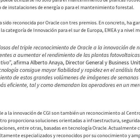
po de instalaciones de energía o para el mantenimiento forestal.
a sido reconocida por Oracle con tres premios. En concreto, ha ga
a categoría de Innovación para el sur de Europa, EMEA y a nivel m
sos del triple reconocimiento de Oracle a la innovación de n
entes a aumentar el rendimiento de las plantas fotovoltaicas
tivo”
, afirma Alberto Anaya, Director General y Business Uni
nología consigue mayor fiabilidad y rapidez en el análisis fo
iento de estos grandes volúmenes de imágenes de semanas
s eficiente, tal y como demandan los operadores en un mer
le a la innovación de CGI son también un reconocimiento al Centr
tro proporciona soluciones orientadas a infraestructura, seguridad
caciones, entre otras, basadas en tecnología Oracle. Actualmente 
ltamente especializados y reconocidos por su conocimiento y amp