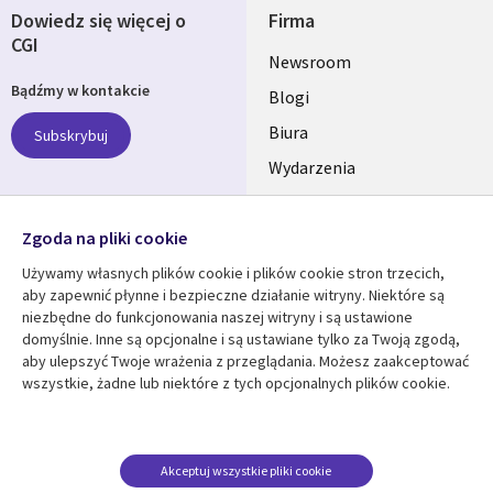
Dowiedz się więcej o
Firma
CGI
Useful
Newsroom
Bądźmy w kontakcie
links
Blogi
SECTIONS
Biura
Subskrybuj
Wydarzenia
POLSKA
Nasze profile
Zgoda na pliki cookie
Social
Używamy własnych plików cookie i plików cookie stron trzecich,
Media
aby zapewnić płynne i bezpieczne działanie witryny. Niektóre są
SECTIONS
niezbędne do funkcjonowania naszej witryny i są ustawione
POLSKA
domyślnie. Inne są opcjonalne i są ustawiane tylko za Twoją zgodą,
Centrum zasobów
Pomoc
aby ulepszyć Twoje wrażenia z przeglądania. Możesz zaakceptować
wszystkie, żadne lub niektóre z tych opcjonalnych plików cookie.
Library
Legal
Artykuły
Informacja prawna
Links
SECTIONS
Blogi
Polityka prywatności
SECTIONS
POLSKA
Case studies
Informacja o
Akceptuj wszystkie pliki cookie
ciasteczkach