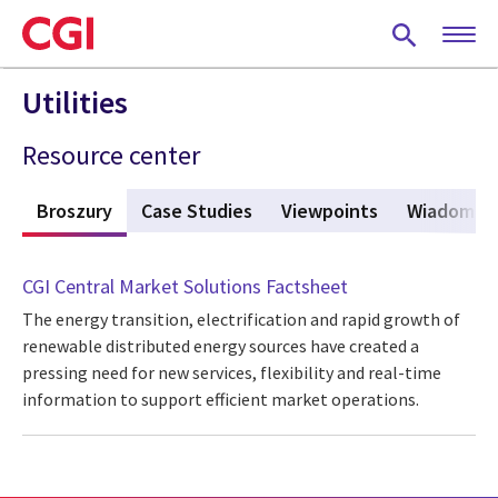
Skip
to
main
content
Utilities
Resource center
i
Broszury
(aktywna karta)
Case Studies
Viewpoints
Wiadomośc
CGI Central Market Solutions Factsheet
The energy transition, electrification and rapid growth of
renewable distributed energy sources have created a
pressing need for new services, flexibility and real-time
information to support efficient market operations.