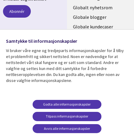
links
Globalt nyhetsrom
Abonnér
NORWAY
Globale blogger
Globale kundecaser
Globalt mediasenter
følg oss
Samtykke til informasjonskapsler
Social
Vi bruker våre egne og tredjeparts informasjonskapsler for å tilby
Media
et problemfritt og sikkert nettsted. Noen er nødvendige for at
nettstedet vårt skal fungere og er satt som standard. Andre er
NORWAY
valgfrie og settes kun med ditt samtykke for å forbedre
nettleseropplevelsen din. Du kan godta alle, ingen eller noen av
Resource center
Support
disse valgfrie informasjonskapslene.
Library
Legal
Artikler
Legal
Links
NORWAY
Blogger
Privacy
Godta alle informasjonskapsler
NORWAY
Kundecaser
Accessibility
Arrangementer
Web privacy
Tilpass informasjonskapsler
Senter for
Avvis alle informasjonskapsler
administrasjon av