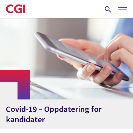
Skip
to
main
content
Covid-19 – Oppdatering for
kandidater