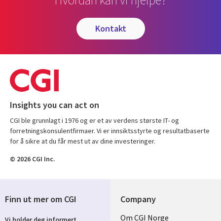
kontakt
Insights you can act on
CGI ble grunnlagt i 1976 og er et av verdens største IT- og
forretningskonsulentfirmaer. Vi er innsiktsstyrte og resultatbaserte
for å sikre at du får mest ut av dine investeringer.
© 2026 CGI Inc.
Finn ut mer om CGI
Company
Useful
Om CGI Norge
Vi holder deg informert