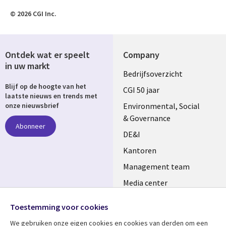
© 2026 CGI Inc.
Ontdek wat er speelt
Company
in uw markt
Useful
Bedrijfsoverzicht
Blijf op de hoogte van het
links
CGI 50 jaar
laatste nieuws en trends met
NETHERLANDS
Environmental, Social
onze nieuwsbrief
& Governance
Abonneer
DE&I
Kantoren
Management team
Media center
Volg ons
Alliances
Toestemming voor cookies
Social
Perscentrum
We gebruiken onze eigen cookies en cookies van derden om een ​​
Media