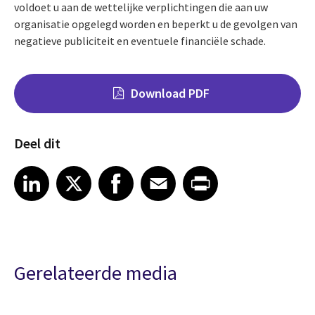
voldoet u aan de wettelijke verplichtingen die aan uw
organisatie opgelegd worden en beperkt u de gevolgen van
negatieve publiciteit en eventuele financiële schade.
Download PDF
Deel dit
Share on LinkedIn
Share on X
Share on Facebook
Share on Email
Share on Print
LinkedIn
X
Facebook
Email
Print
Gerelateerde media