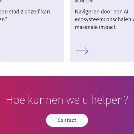
Y
VIEWPOINT
een stad zichzelf kan
Navigeren door een AI
en?
ecosysteem: opschalen 
maximale impact
Hoe kunnen we u helpen?
contact