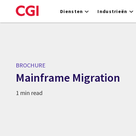
Skip
to
Diensten
Industrieën
main
content
BROCHURE
Mainframe Migration
1 min read