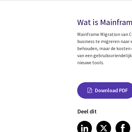
Wat is Mainfram
Mainframe Migration van CG
business te migreren naar 
behouden, maar de kosten d
van een gebruiksvriendelij
nieuwe tools.
Download PDF
Deel dit
Share on Link
Share on
Sha
LinkedIn
X