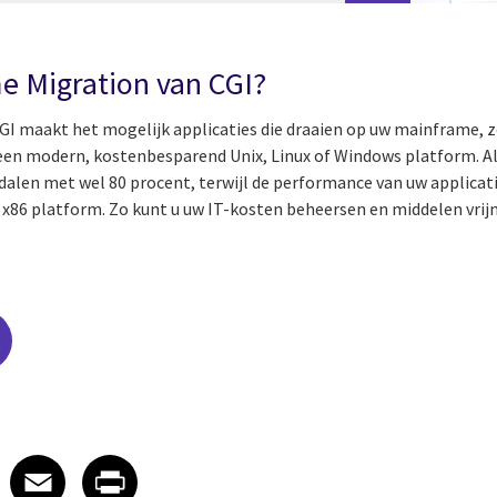
e Migration van CGI?
I maakt het mogelijk applicaties die draaien op uw mainframe, zo
een modern, kostenbesparend Unix, Linux of Windows platform. Alle
alen met wel 80 procent, terwijl de performance van uw applica
k x86 platform. Zo kunt u uw IT-kosten beheersen en middelen vri
edIn
 X
re on Facebook
Share on Email
Share on Print
Facebook
Email
Print