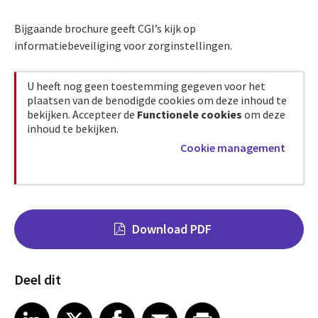
Bijgaande brochure geeft CGI’s kijk op
informatiebeveiliging voor zorginstellingen.
U heeft nog geen toestemming gegeven voor het
plaatsen van de benodigde cookies om deze inhoud te
bekijken. Accepteer de
Functionele cookies
om deze
inhoud te bekijken.
Cookie management
Download PDF
Deel dit
Share on LinkedIn
Share on X
Share on Facebook
Share on Email
Share on Print
LinkedIn
X
Facebook
Email
Print