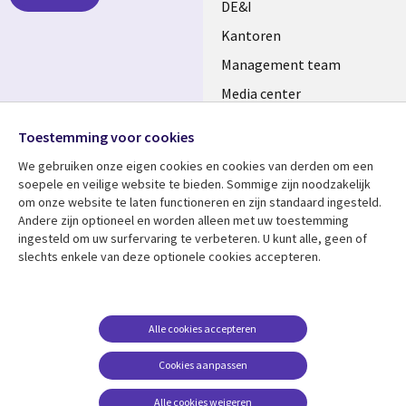
DE&I
Kantoren
Management team
Media center
Volg ons
Alliances
Toestemming voor cookies
Social
Perscentrum
We gebruiken onze eigen cookies en cookies van derden om een ​​
Media
soepele en veilige website te bieden. Sommige zijn noodzakelijk
NETHERLANDS
om onze website te laten functioneren en zijn standaard ingesteld.
Andere zijn optioneel en worden alleen met uw toestemming
Bekijk meer
Support
ingesteld om uw surfervaring te verbeteren. U kunt alle, geen of
slechts enkele van deze optionele cookies accepteren.
Library
Legal
Artikelen
Disclaimer
Links
NETHERLANDS
Blogs
Privacy
NETHERLANDS
Case studies
Cookie management
Alle cookies accepteren
Evenementen
Cookies aanpassen
Podcasts
Alle cookies weigeren