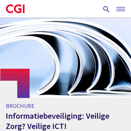
Skip
to
main
content
BROCHURE
Informatiebeveiliging: Veilige
Zorg? Veilige ICT!