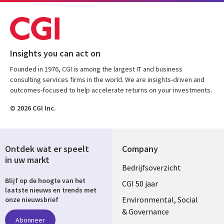
Insights you can act on
Founded in 1976, CGI is among the largest IT and business
consulting services firms in the world. We are insights-driven and
outcomes-focused to help accelerate returns on your investments.
© 2026 CGI Inc.
Ontdek wat er speelt
Company
in uw markt
Useful
Bedrijfsoverzicht
Blijf op de hoogte van het
links
CGI 50 jaar
laatste nieuws en trends met
NETHERLANDS
Environmental, Social
onze nieuwsbrief
& Governance
Abonneer