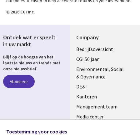
outcomes-focused to help accelerate returns on your investments.
© 2026 CGI Inc.
Ontdek wat er speelt
Company
in uw markt
Useful
Bedrijfsoverzicht
Blijf op de hoogte van het
links
CGI 50 jaar
laatste nieuws en trends met
NETHERLANDS
Environmental, Social
onze nieuwsbrief
& Governance
Abonneer
DE&I
Kantoren
Management team
Media center
Volg ons
Alliances
Toestemming voor cookies
Social
Perscentrum