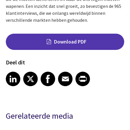
wapenen. Een inzicht dat snel groeit, zo bevestigen de 965
klantinterviews, die we onlangs wereldwijd binnen
verschillende markten hebben gehouden.
Download PDF
Deel dit
Share on LinkedIn
Share on X
Share on Facebook
Share on Email
Share on Print
LinkedIn
X
Facebook
Email
Print
Gerelateerde media