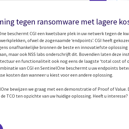
ming tegen ransomware met lagere ko
One beschermt CGI een kwetsbare plek in uw netwerk tegen de kw
werkplekken, ofwel de zogenaamde ‘endpoints’. CGI heeft gekozen
ens onafhankelijke bronnen de beste en innovatiefste oplossing in
an, maar ook NSS labs onderschrijft dit. Bovendien laten deze ins
tectuur en functionaliteit ook nog eens de laagste ‘total cost of
ombinatie van CGI en SentinelOne beschermt u uw endpoints bete
kse kosten dan wanneer u kiest voor een andere oplossing.
nelOne bewijzen we graag met een demonstratie of Proof of Value. 
 de TCO ten opzichte van uw huidige oplossing. Heeft u interesse