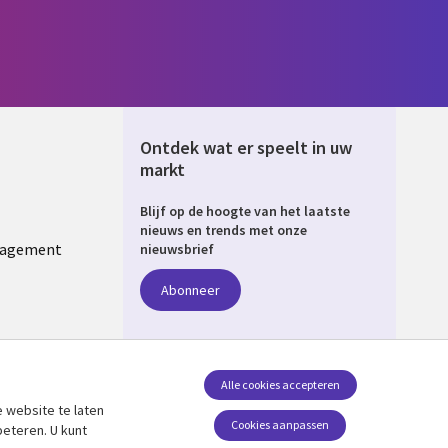
Ontdek wat er speelt in uw
markt
Blijf op de hoogte van het laatste
ERLANDS
nieuws en trends met onze
nagement
nieuwsbrief
Abonneer
Alle cookies accepteren
 website te laten
Volg ons
Cookies aanpassen
beteren. U kunt