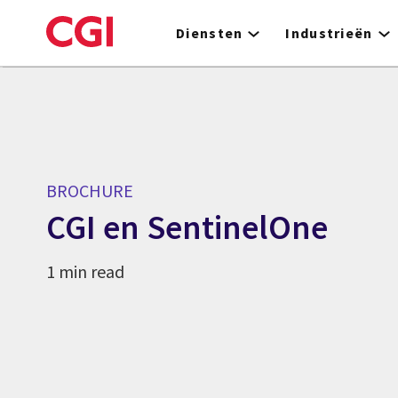
Skip
to
Diensten
Industrieën
main
content
BROCHURE
CGI en SentinelOne
1 min read