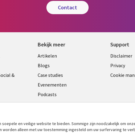
contact
Bekijk meer
Support
Library
Legal
t
Artikelen
Disclaimer
Links
NETH
Blogs
Privacy
ANDS
NETHERLANDS
ocial &
Case studies
Cookie ma
Evenementen
Podcasts
Viewpoints
am
See more
​soepele en veilige website te bieden. Sommige zijn noodzakelijk om onze
 en worden alleen met uw toestemming ingesteld om uw surfervaring te ver