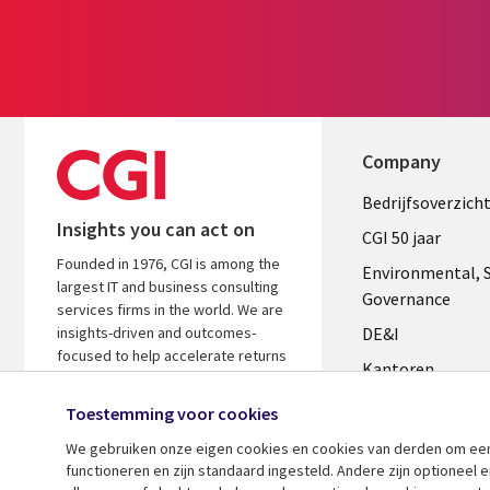
Company
Useful
Bedrijfsoverzich
Insights you can act on
links
CGI 50 jaar
Founded in 1976, CGI is among the
NETHERL
Environmental, S
largest IT and business consulting
Governance
services firms in the world. We are
insights-driven and outcomes-
DE&I
focused to help accelerate returns
Kantoren
on your investments.
Management te
Toestemming voor cookies
Media center
We gebruiken onze eigen cookies en cookies van derden om een ​
functioneren en zijn standaard ingesteld. Andere zijn optioneel
Alliances