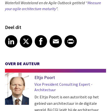
Waterfall Wasteland en de Agile Outback getiteld “
Measure
your agile architecture maturity
”.
Deel dit
Share article on LinkedIn
Share article on X
Share article on Facebook
Share article on Email
Share article on Print
LinkedIn
X
Facebook
Email
Print
OVER DE AUTEUR
Eltjo Poort
Vice President Consulting Expert -
Architectuur
Dr. Eltjo Poort is een autoriteit op het
gebied van architectuur in de digitale
wereld. Bij CGI leidt hij de architectuur