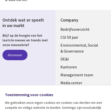
Ontdek wat er speelt
Company
in uw markt
Useful
Bedrijfsoverzicht
Blijf op de hoogte van het
links
CGI 50 jaar
laatste nieuws en trends met
NETHERLANDS
Environmental, Social
onze nieuwsbrief
& Governance
Abonneer
DE&I
Kantoren
Management team
Media center
Volg ons
Alliances
Toestemming voor cookies
Social
Perscentrum
We gebruiken onze eigen cookies en cookies van derden om een ​​
Media
soepele en veilige website te bieden. Sommige zijn noodzakelijk
NETHERLANDS