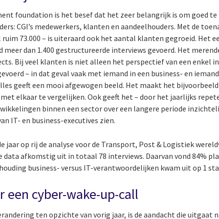
t foundation is het besef dat het zeer belangrijk is om goed te 
lders: CGI’s medewerkers, klanten en aandeelhouders. Met de toe
im 73.000 – is uiteraard ook het aantal klanten gegroeid. Het e
d meer dan 1.400 gestructureerde interviews gevoerd. Het merend
ects. Bij veel klanten is niet alleen het perspectief van een enkel 
evoerd – in dat geval vaak met iemand in een business- en iemand 
 alles geeft een mooi afgewogen beeld. Het maakt het bijvoorbeel
met elkaar te vergelijken. Ook geeft het – door het jaarlijks repet
wikkelingen binnen een sector over een langere periode inzichteli
van IT- en business-executives zien.
rde jaar op rij de analyse voor de Transport, Post & Logistiek werel
 data afkomstig uit in totaal 78 interviews. Daarvan vond 84% pla
rhouding business- versus IT-verantwoordelijken kwam uit op 1 sta
ar een cyber-wake-up-call
erandering ten opzichte van vorig jaar, is de aandacht die uitgaat n