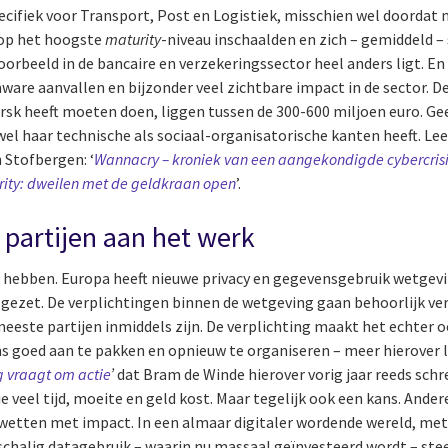
ecifiek voor Transport, Post en Logistiek, misschien wel doordat 
 op het hoogste
maturity
-niveau inschaalden en zich – gemiddeld –
jvoorbeeld in de bancaire en verzekeringssector heel anders ligt.
ware aanvallen en bijzonder veel zichtbare impact in de sector. D
ersk heeft moeten doen, liggen tussen de 300-600 miljoen euro. Ge
el haar technische als sociaal-organisatorische kanten heeft. Lee
 Stofbergen: ‘
Wannacry – kroniek van een aangekondigde cybercris
urity: dweilen met de geldkraan open
’.
 partijen aan het werk
 hebben. Europa heeft nieuwe privacy en gegevensgebruik wetgev
 gezet. De verplichtingen binnen de wetgeving gaan behoorlijk ver. 
meeste partijen inmiddels zijn. De verplichting maakt het echter 
 goed aan te pakken en opnieuw te organiseren – meer hierover lee
g vraagt om actie
’
dat Bram de Winde hierover vorig jaar reeds sch
itie veel tijd, moeite en geld kost. Maar tegelijk ook een kans. An
 wetten met impact. In een almaar digitaler wordende wereld, me
schalig datagebruik – waarin nu massaal geïnvesteerd wordt – stee