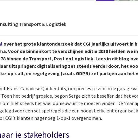
onsulting Transport & Logistiek
al
over het grote klantonderzoek dat CGI jaarlijks uitvoert in 
mma
. Voor de binnenkort te verschijnen editie 2018 hielden we i
78 binnen de Transport, Post en Logistiek. Lees in dit blog ove
jaar uitspringen: digitalisering zet steeds verder door, het voo
e-up-call, en regelgeving (zoals GDPR) zet partijen aan het 
het Frans-Canadese Quebec City, om precies te zijn in de garage va
. Toen het bedrijf groeide, begon Serge zich te beseffen dat het vo
 is om niet steeds het wiel opnieuw uit te moeten vinden. De ‘ma
 gelegd voor een set spelregels die een hoogst efficiënt organisa
or CGI’s klanten nagenoeg 1-op-1 overgenomen.
naar je stakeholders