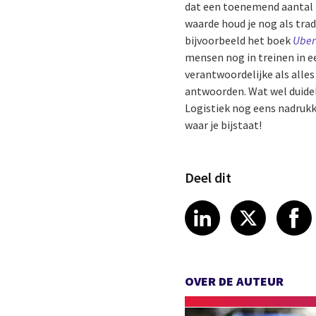
dat een toenemend aantal kl
waarde houd je nog als tra
bijvoorbeeld het boek
Uber 
mensen nog in treinen in e
verantwoordelijke als alle
antwoorden. Wat wel duideli
Logistiek nog eens nadrukk
waar je bijstaat!
Deel dit
Share article
Share art
Shar
LinkedIn
X
OVER DE AUTEUR