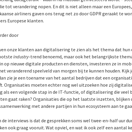
 die tot verandering nopen. En dit is niet alleen maar een Europee
aanse airliners gaven ons terug net zo door GDPR geraakt te wo
mers Europese klanten.
erder door
ven onze klanten aan digitalisering te zien als het thema dat hun
rootste
industry
-trend benoemd, maar ook het belangrijkste them
in op nieuwe digitale producten en diensten, investeren ze in mob
 het veranderend speelveld van morgen bij te kunnen houden. Kijk 
 dan zie je een toename van het aantal bedrijven dat een organisa
ft. Organisaties moeten echter nog wel uitzoeken hoe zij digitalis
 als een volgende stap in de IT-functie, of digitalisering die veel 
cten gaat raken? Organisaties die op het laatste inzetten, blijken
gssamenwerking met andere partijen in hun ecosysteem aan te gaa
 de interviews is dat de gesprekken soms wel twee-en-half uur dur
ken ook graag vooruit. Wat opviel, en wat ik ook zelf een aantal k