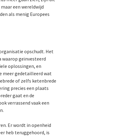
s, maar een wereldwijd
rden als menig Europees
 organisatie opschudt. Het
a waarop geïnvesteerd
iele oplossingen, en
je meer gedetailleerd wat
tiebrede of zelfs ketenbrede
ering precies een plaats
breder gaat en de
 ook verrassend vaak een
n.
en. Er wordt in openheid
eer heb teruggehoord, is