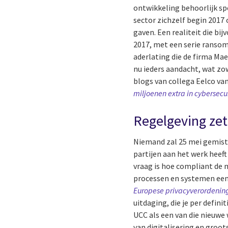
ontwikkeling behoorlijk sp
sector zichzelf begin 2017
gaven. Een realiteit die bi
2017, met een serie ransom
aderlating die de firma Ma
nu ieders aandacht, wat zow
blogs van collega Eelco van
miljoenen extra in cybersec
Regelgeving zet
Niemand zal 25 mei gemist
partijen aan het werk heeft
vraag is hoe compliant de 
processen en systemen eens
Europese privacyverordenin
uitdaging, die je per defin
UCC als een van die nieuwe
van digitalisering en groot