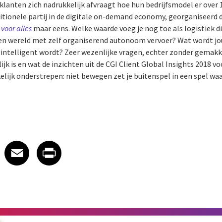
anten zich nadrukkelijk afvraagt hoe hun bedrijfsmodel er over 10
ditionele partij in de digitale on-demand economy, georganiseerd 
voor alles
maar eens. Welke waarde voeg je nog toe als logistiek 
en wereld met zelf organiserend autonoom vervoer? Wat wordt jou
s intelligent wordt? Zeer wezenlijke vragen, echter zonder gemakk
jk is en wat de inzichten uit de CGI Client Global Insights 2018 v
elijk onderstrepen: niet bewegen zet je buitenspel in een spel wa
 on LinkedIn
icle on X
e article on Facebook
Share article on Email
Share article on Print
Facebook
Email
Print