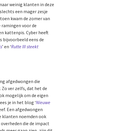
maar weinig klanten in deze
 slechts een mager zesje
 En toen kwam de zomer van
e ramingen voor de
en kattenpis. Cyber heeft
s bijvoorbeeld eens de
is
’ en ‘
Rutte III steekt
ing afgedwongen die
Zo ver zelfs, dat het de
ook mogelijk om de eigen
s je in het blog ‘
Nieuwe
reef. Een afgedwongen
dere klanten noemden ook
t overheden die de impact
ds meer gaan zien, zijn dit