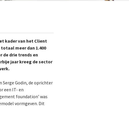
het kader van het
Client
n totaal meer dan 1.400
r de drie trends en
rbije jaar kreeg de sector
werk.
n Serge Godin, de oprichter
or een IT- en
nagement foundation’ was
tiemodel vormgeven. Dit