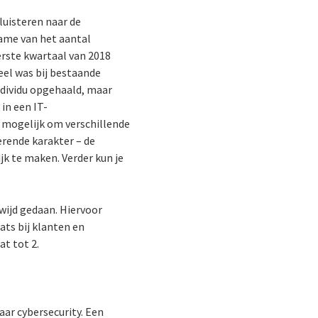
luisteren naar de
name van het aantal
erste kwartaal van 2018
eel was bij bestaande
individu opgehaald, maar
in een IT-
d mogelijk om verschillende
erende karakter – de
jk te maken. Verder kun je
dwijd gedaan. Hiervoor
ats bij klanten en
at tot 2.
aar cybersecurity. Een