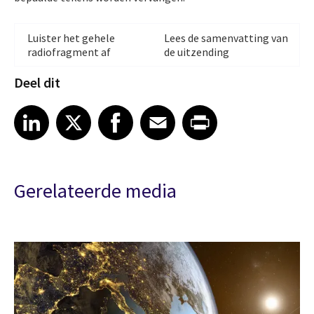
Luister het gehele
Lees de samenvatting van
radiofragment af
de uitzending
Deel dit
Share article on LinkedIn
Share article on X
Share article on Facebook
Share article on Email
Share article on Print
LinkedIn
X
Facebook
Email
Print
Gerelateerde media