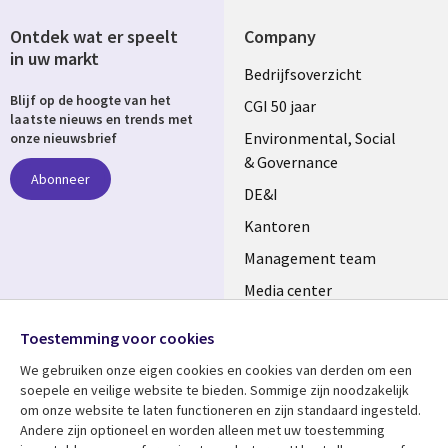
Ontdek wat er speelt
Company
in uw markt
Useful
Bedrijfsoverzicht
Blijf op de hoogte van het
links
CGI 50 jaar
laatste nieuws en trends met
NETHERLANDS
Environmental, Social
onze nieuwsbrief
& Governance
Abonneer
DE&I
Kantoren
Management team
Media center
Volg ons
Alliances
Toestemming voor cookies
Social
Perscentrum
We gebruiken onze eigen cookies en cookies van derden om een ​​
Media
soepele en veilige website te bieden. Sommige zijn noodzakelijk
NETHERLANDS
om onze website te laten functioneren en zijn standaard ingesteld.
Andere zijn optioneel en worden alleen met uw toestemming
Bekijk meer
Support