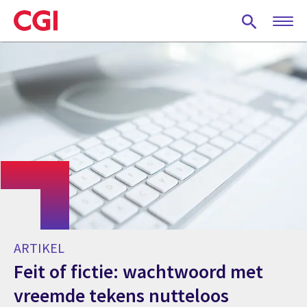
Skip
to
main
content
ARTIKEL
Feit of fictie: wachtwoord met
vreemde tekens nutteloos