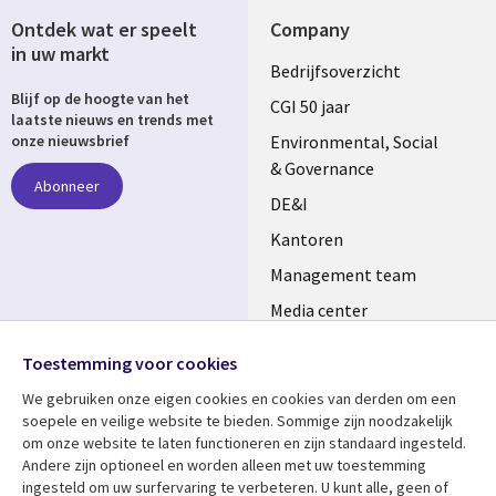
Ontdek wat er speelt
Company
in uw markt
Useful
Bedrijfsoverzicht
Blijf op de hoogte van het
links
CGI 50 jaar
laatste nieuws en trends met
NETHERLANDS
Environmental, Social
onze nieuwsbrief
& Governance
Abonneer
DE&I
Kantoren
Management team
Media center
Volg ons
Alliances
Toestemming voor cookies
Social
Perscentrum
We gebruiken onze eigen cookies en cookies van derden om een ​​
Media
soepele en veilige website te bieden. Sommige zijn noodzakelijk
NETHERLANDS
om onze website te laten functioneren en zijn standaard ingesteld.
Andere zijn optioneel en worden alleen met uw toestemming
Bekijk meer
Support
ingesteld om uw surfervaring te verbeteren. U kunt alle, geen of