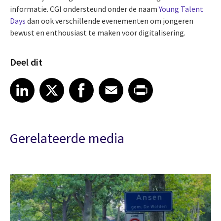
informatie. CGI ondersteund onder de naam
Young Talent
Days
dan ook verschillende evenementen om jongeren
bewust en enthousiast te maken voor digitalisering.
Deel dit
Share article on LinkedIn
Share article on X
Share article on Facebook
Share article on Email
Share article on Print
LinkedIn
X
Facebook
Email
Print
Gerelateerde media