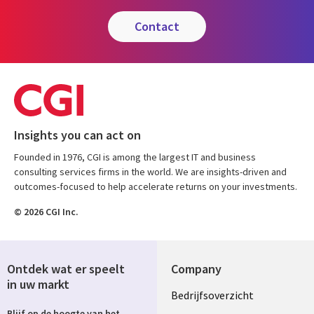
contact
Insights you can act on
Founded in 1976, CGI is among the largest IT and business
consulting services firms in the world. We are insights-driven and
outcomes-focused to help accelerate returns on your investments.
© 2026 CGI Inc.
Ontdek wat er speelt
Company
in uw markt
Useful
Bedrijfsoverzicht
Blijf op de hoogte van het