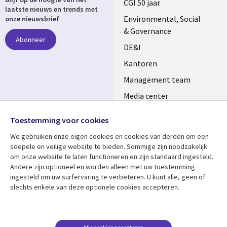
links
CGI 50 jaar
laatste nieuws en trends met
NETHERLANDS
Environmental, Social
onze nieuwsbrief
& Governance
Abonneer
DE&I
Kantoren
Management team
Media center
Volg ons
Alliances
Toestemming voor cookies
Social
Perscentrum
We gebruiken onze eigen cookies en cookies van derden om een ​​
Media
soepele en veilige website te bieden. Sommige zijn noodzakelijk
NETHERLANDS
om onze website te laten functioneren en zijn standaard ingesteld.
Andere zijn optioneel en worden alleen met uw toestemming
Bekijk meer
Support
ingesteld om uw surfervaring te verbeteren. U kunt alle, geen of
slechts enkele van deze optionele cookies accepteren.
Library
Legal
Artikelen
Disclaimer
Links
NETHERLANDS
Blogs
Privacy
Case studies
Cookie management