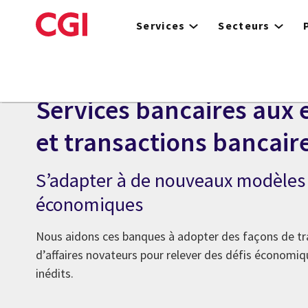
Skip
to
Services
Secteurs
main
content
Services bancaires et marchés des capitaux
Services bancaires aux 
et transactions bancair
S’adapter à de nouveaux modèles 
économiques
Nous aidons ces banques à adopter des façons de tra
d’affaires novateurs pour relever des défis économiq
inédits.