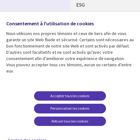
ESG
Nos bureaux
Suivez-nous
Consentement à l'utilisation de cookies
Fusions
Nous utilisons nos propres témoins et ceux de tiers afin de vous
Social
Salle de presse
garantir un site Web fluide et sécurisé. Certains sont nécessaires au
Media
bon fonctionnement de notre site Web et sont activés par défaut.
Global
D’autres sont facultatifs et ne sont activés qu’avec votre
FR
consentement afin d’améliorer votre expérience de navigation.
Ressources
Support
Vous pouvez accepter tous ces témoins, aucun ou certains d’entre
eux.
Articles
Accessibilité
Blogues
Données Personnelles
Études de cas
Restrictions et
Accepter tous les cookies
conditions juridiques
Événements
Personnaliser les cookies
Carrières FAQ
Baladodiffusions
Centre de gestion des
Refuser tous les cookies
Vidéos
témoins
En voir plus