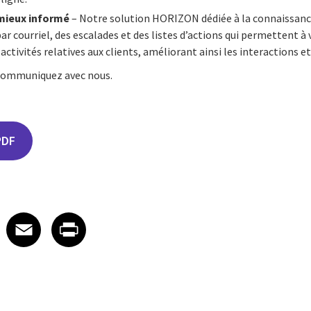
 mieux informé
– Notre solution HORIZON dédiée à la connaissance
ar courriel, des escalades et des listes d’actions qui permettent à
activités relatives aux clients, améliorant ainsi les interactions et
 communiquez avec nous.
PDF
edIn
 X
re on Facebook
Share on Email
Share on Print
Facebook
Email
Print