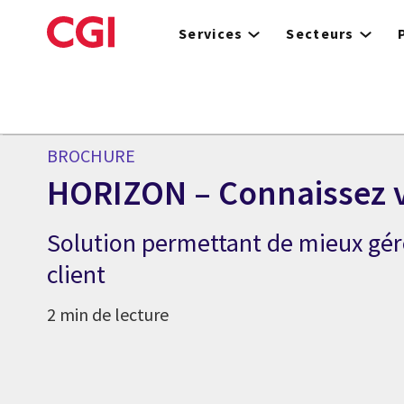
Skip
to
Services
Secteurs
main
content
BROCHURE
HORIZON – Connaissez v
Solution permettant de mieux gére
client
2 min de lecture