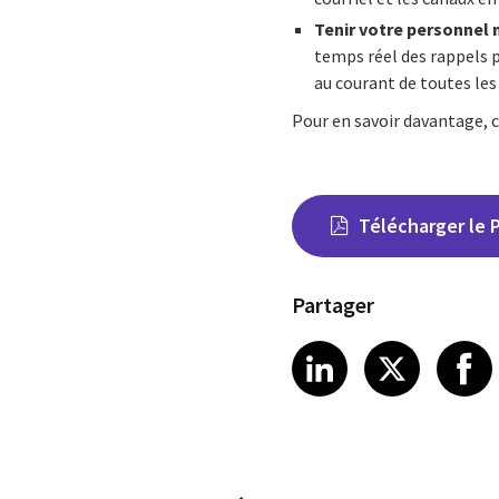
Tenir votre personnel
temps réel des rappels p
au courant de toutes les 
Pour en savoir davantage,
Télécharger le 
Partager
Share on Link
Share on
Sha
LinkedIn
X