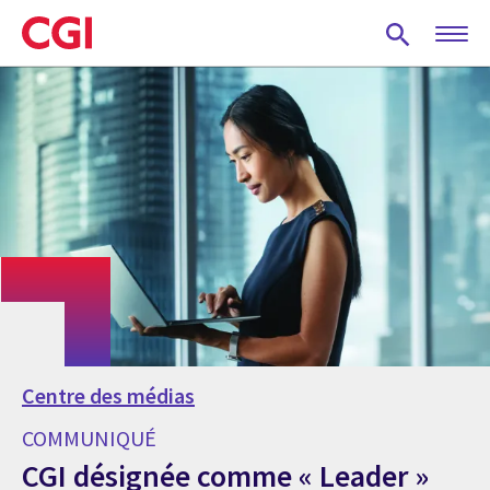
Skip
to
main
content
Centre des médias
COMMUNIQUÉ
CGI désignée comme « Leader »