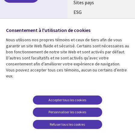
Sites pays
ESG
Nos bureaux
Suivez-nous
Consentement à l'utilisation de cookies
Fusions
Nous utilisons nos propres témoins et ceux de tiers afin de vous
Social
Salle de presse
garantir un site Web fluide et sécurisé. Certains sont nécessaires au
Media
bon fonctionnement de notre site Web et sont activés par défaut.
Global
D’autres sont facultatifs et ne sont activés qu’avec votre
FR
consentement afin d’améliorer votre expérience de navigation.
Ressources
Support
Vous pouvez accepter tous ces témoins, aucun ou certains d’entre
eux.
Articles
Accessibilité
Blogues
Données Personnelles
Études de cas
Restrictions et
Accepter tous les cookies
conditions juridiques
Événements
Personnaliser les cookies
Carrières FAQ
Baladodiffusions
Centre de gestion des
Refuser tous les cookies
Vidéos
témoins