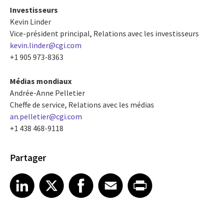
Investisseurs
Kevin Linder
Vice-président principal, Relations avec les investisseurs
kevin.linder@cgi.com
+1 905 973-8363
Médias mondiaux
Andrée-Anne Pelletier
Cheffe de service, Relations avec les médias
an.pelletier@cgi.com
+1 438 468-9118
Partager
Share article on LinkedIn
Share article on X
Share article on Facebook
Share article on Email
Share article on Print
LinkedIn
X
Facebook
Email
Print