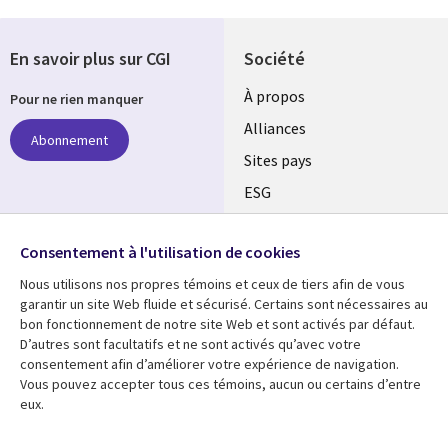
En savoir plus sur CGI
Société
À propos
Pour ne rien manquer
Alliances
Abonnement
Sites pays
ESG
Nos bureaux
Suivez-nous
Consentement à l'utilisation de cookies
Fusions
Nous utilisons nos propres témoins et ceux de tiers afin de vous
Social
Salle de presse
garantir un site Web fluide et sécurisé. Certains sont nécessaires au
Media
bon fonctionnement de notre site Web et sont activés par défaut.
Global
D’autres sont facultatifs et ne sont activés qu’avec votre
FR
consentement afin d’améliorer votre expérience de navigation.
Ressources
Support
Vous pouvez accepter tous ces témoins, aucun ou certains d’entre
eux.
Articles
Accessibilité
Blogues
Données Personnelles