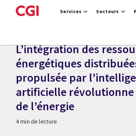
Skip
to
Services
Secteurs
main
content
ARTICLE
L’intégration des ressou
énergétiques distribuée
propulsée par l’intellig
artificielle révolutionn
de l’énergie
4 min de lecture