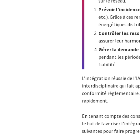
sur le réseau.
Prévoir l’incidenc
etc.). Grâce à ces 
énergétiques distr
Contrôler les res
assurer leur harmoni
Gérer la demande 
pendant les période
fiabilité.
L’intégration réussie de l’
interdisciplinaire qui fait 
conformité réglementaire. 
rapidement.
En tenant compte des consi
le but de favoriser l’intég
suivantes pour faire progre