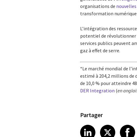
organisations de
nouvelles 
transformation numérique e
L’intégration des ressource
potentiel de révolutionner 
services publics peuvent amé
gaz à effet de serre.
*Le marché mondial de l’int
estimé à 204,2 millions de
de 10,0 % pour atteindre 481
DER Integration
(
en anglai
Partager
Share article
Share art
Shar
LinkedIn
X