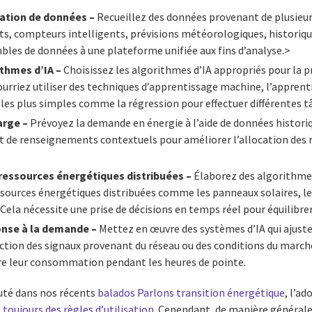
ration de données –
Recueillez des données provenant de plusieur
ts, compteurs intelligents, prévisions météorologiques, historique 
bles de données à une plateforme unifiée aux fins d’analyse.>
ithmes d’IA –
Choisissez les algorithmes d’IA appropriés pour la p
pourriez utiliser des techniques d’apprentissage machine, l’appre
s plus simples comme la régression pour effectuer différentes t
arge –
Prévoyez la demande en énergie à l’aide de données histori
 de renseignements contextuels pour améliorer l’allocation des r
ressources énergétiques distribuées –
Élaborez des algorithme
essources énergétiques distribuées comme les panneaux solaires, l
 Cela nécessite une prise de décisions en temps réel pour équilibrer
onse à la demande –
Mettez en œuvre des systèmes d’IA qui ajus
tion des signaux provenant du réseau ou des conditions du marché. I
uire leur consommation pendant les heures de pointe.
té dans nos récents
balados Parlons transition énergétique
, l’ad
 toujours des règles d’utilisation
. Cependant, de manière générale, 