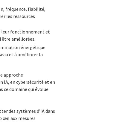
n, fréquence, fiabilité,
rer les ressources
r leur fonctionnement et
si être améliorées.
sommation énergétique
seau et à améliorer la
une approche
n IA, en cybersécurité et en
ns ce domaine qui évolue
ter des systèmes d’IA dans
up œil aux mesures