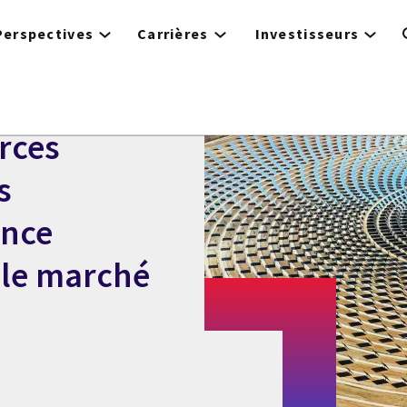
Perspectives
Carrières
Investisseurs
rces
s
ence
e le marché