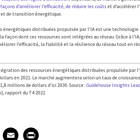
façons d’améliorer l’efficacité, de réduire les coûts
et d’accélérer l
t de transition énergétique.
s énergétiques distribuées propulsée par l’IA est une technologie
la façon dont ces ressources sont intégrées au réseau. Grâce à l’IA,
liorer l’efficacité, la fiabilité et la résilience du réseau tout en r
égration des ressources énergétiques distribuées propulsée par l’I
 dollars en 2021. Le marché augmentera selon un taux de croissa
,8 millions de dollars d’ici 2030. Source :
Guidehouse Insights Lead
s
), rapport du T4 2021
 on LinkedIn
icle on X
e article on Facebook
Share article on Email
Share article on Print
Facebook
Email
Print