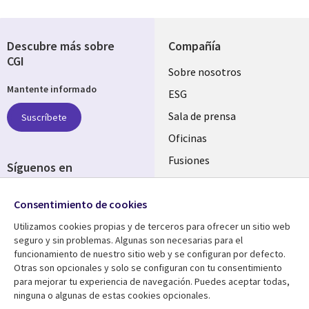
Descubre más sobre
Compañía
CGI
Useful
Sobre nosotros
Mantente informado
links
ESG
SPAIN
Sala de prensa
Suscríbete
Oficinas
Fusiones
Síguenos en
Inversores
Social
Consentimiento de cookies
Media
SPAIN
Utilizamos cookies propias y de terceros para ofrecer un sitio web
seguro y sin problemas. Algunas son necesarias para el
Centro de Recursos
Ayuda
funcionamiento de nuestro sitio web y se configuran por defecto.
Otras son opcionales y solo se configuran con tu consentimiento
Library
Legal
Artículos
Aviso Legal
para mejorar tu experiencia de navegación. Puedes aceptar todas,
ninguna o algunas de estas cookies opcionales.
Links
SPAIN
Blogs
Política de Privacidad