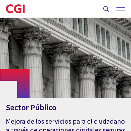
Skip
to
main
content
Sector Público
Mejora de los servicios para el ciudadano
a través de operaciones digitales seguras