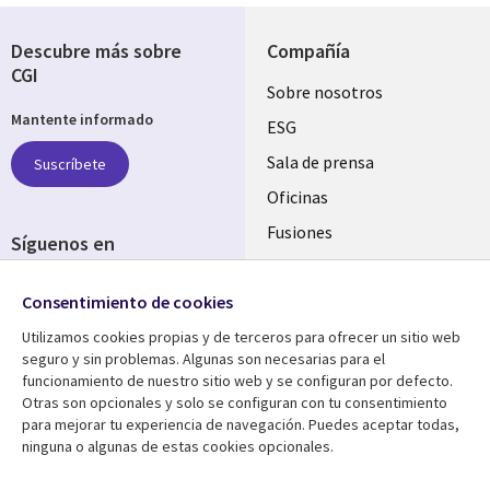
Descubre más sobre
Compañía
CGI
Useful
Sobre nosotros
Mantente informado
links
ESG
SPAIN
Sala de prensa
Suscríbete
Oficinas
Fusiones
Síguenos en
Inversores
Social
Consentimiento de cookies
Media
SPAIN
Utilizamos cookies propias y de terceros para ofrecer un sitio web
seguro y sin problemas. Algunas son necesarias para el
Centro de Recursos
Ayuda
funcionamiento de nuestro sitio web y se configuran por defecto.
Otras son opcionales y solo se configuran con tu consentimiento
Library
Legal
Artículos
Aviso Legal
para mejorar tu experiencia de navegación. Puedes aceptar todas,
ninguna o algunas de estas cookies opcionales.
Links
SPAIN
Blogs
Política de Privacidad
Brochures
Accesibilidad