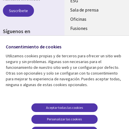
links
ESG
SPAIN
Sala de prensa
Suscríbete
Oficinas
Fusiones
Síguenos en
Inversores
Social
Consentimiento de cookies
Media
SPAIN
Utilizamos cookies propias y de terceros para ofrecer un sitio web
seguro y sin problemas. Algunas son necesarias para el
Centro de Recursos
Ayuda
funcionamiento de nuestro sitio web y se configuran por defecto.
Otras son opcionales y solo se configuran con tu consentimiento
Library
Legal
Artículos
Aviso Legal
para mejorar tu experiencia de navegación. Puedes aceptar todas,
ninguna o algunas de estas cookies opcionales.
Links
SPAIN
Blogs
Política de Privacidad
SPAIN
Brochures
Accesibilidad
Casos de éxito
Gestión de cookies
Aceptar todas las cookies
Eventos
Personalizar las cookies
Noticias