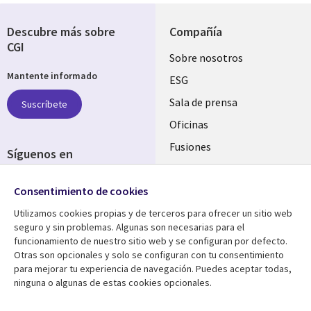
Descubre más sobre
Compañía
CGI
Useful
Sobre nosotros
Mantente informado
links
ESG
SPAIN
Sala de prensa
Suscríbete
Oficinas
Fusiones
Síguenos en
Inversores
Social
Consentimiento de cookies
Media
SPAIN
Utilizamos cookies propias y de terceros para ofrecer un sitio web
seguro y sin problemas. Algunas son necesarias para el
Centro de Recursos
Ayuda
funcionamiento de nuestro sitio web y se configuran por defecto.
Otras son opcionales y solo se configuran con tu consentimiento
Library
Legal
Artículos
Aviso Legal
para mejorar tu experiencia de navegación. Puedes aceptar todas,
ninguna o algunas de estas cookies opcionales.
Links
SPAIN
Blogs
Política de Privacidad
Brochures
Accesibilidad