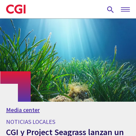
Skip
to
main
content
Media center
NOTICIAS LOCALES
CGI y Project Seagrass lanzan un