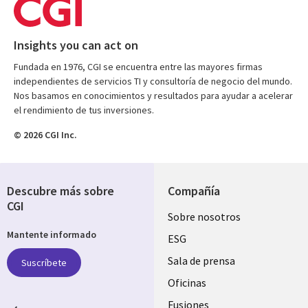
Insights you can act on
Fundada en 1976, CGI se encuentra entre las mayores firmas
independientes de servicios TI y consultoría de negocio del mundo.
Nos basamos en conocimientos y resultados para ayudar a acelerar
el rendimiento de tus inversiones.
© 2026 CGI Inc.
Descubre más sobre
Compañía
CGI
Useful
Sobre nosotros
Mantente informado
links
ESG
SPAIN
Sala de prensa
Suscríbete
Oficinas
Fusiones