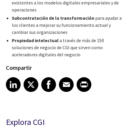
existentes a los modelos digitales empresariales y de
operaciones
Subcontratación de la transformación
para ayudar a
los clientes a mejorar su funcionamiento actual y
cambiar sus organizaciones
Propiedad intelectual
a través de más de 150
soluciones de negocio de CGI que sirven como
aceleradores digitales del negocio
Compartir
Share article on LinkedIn
Share article on X
Share article on Facebook
Share article on Email
Share article on Print
LinkedIn
X
Facebook
Email
Print
Explora CGI