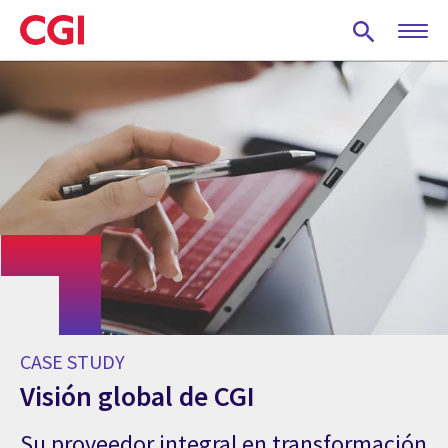
Skip
to
main
content
CASE STUDY
Visión global de CGI
Su proveedor integral en transformación