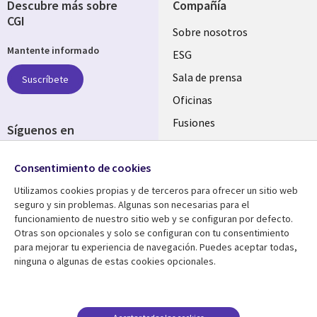
Descubre más sobre
Compañía
CGI
Useful
Sobre nosotros
Mantente informado
links
ESG
SPAIN
Sala de prensa
Suscríbete
Oficinas
Fusiones
Síguenos en
Inversores
Social
Consentimiento de cookies
Media
SPAIN
Utilizamos cookies propias y de terceros para ofrecer un sitio web
seguro y sin problemas. Algunas son necesarias para el
Centro de Recursos
Ayuda
funcionamiento de nuestro sitio web y se configuran por defecto.
Otras son opcionales y solo se configuran con tu consentimiento
Library
Legal
Artículos
Aviso Legal
para mejorar tu experiencia de navegación. Puedes aceptar todas,
ninguna o algunas de estas cookies opcionales.
Links
SPAIN
Blogs
Política de Privacidad
SPAIN
Brochures
Accesibilidad
Casos de éxito
Gestión de cookies