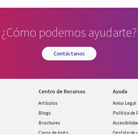
¿Cómo podemos ayudarte?
contáctanos
Centro de Recursos
Ayuda
Library
Legal
Artículos
Aviso Legal
Links
SPAIN
Blogs
Política de 
SPAIN
Brochures
Accesibilida
Casos de éxito
Gestión de 