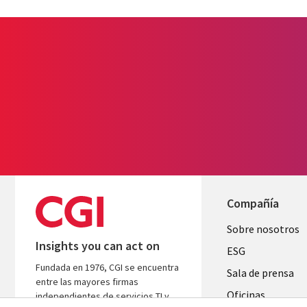
Compañía
Useful
Sobre nosotros
Insights you can act on
links
ESG
Fundada en 1976, CGI se encuentra
SPAIN
Sala de prensa
entre las mayores firmas
Oficinas
independientes de servicios TI y