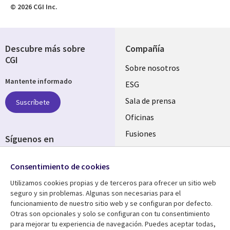
© 2026 CGI Inc.
Descubre más sobre
Compañía
CGI
Useful
Sobre nosotros
Mantente informado
links
ESG
SPAIN
Sala de prensa
Suscríbete
Oficinas
Fusiones
Síguenos en
Inversores
Social
Consentimiento de cookies
Media
SPAIN
Utilizamos cookies propias y de terceros para ofrecer un sitio web
seguro y sin problemas. Algunas son necesarias para el
Centro de Recursos
Ayuda
funcionamiento de nuestro sitio web y se configuran por defecto.
Otras son opcionales y solo se configuran con tu consentimiento
Library
Legal
Artículos
Aviso Legal
para mejorar tu experiencia de navegación. Puedes aceptar todas,