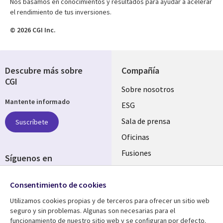
Nos basamos en conocimientos y resultados para ayudar a acelerar
el rendimiento de tus inversiones.
© 2026 CGI Inc.
Descubre más sobre
Compañía
CGI
Useful
Sobre nosotros
Mantente informado
links
ESG
SPAIN
Sala de prensa
Suscríbete
Oficinas
Fusiones
Síguenos en
Inversores
Social
Consentimiento de cookies
Media
SPAIN
Utilizamos cookies propias y de terceros para ofrecer un sitio web
seguro y sin problemas. Algunas son necesarias para el
Centro de Recursos
Ayuda
funcionamiento de nuestro sitio web y se configuran por defecto.