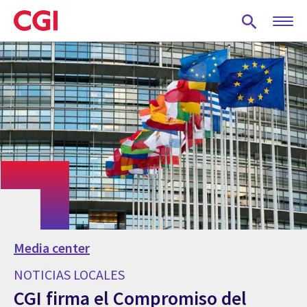
Skip
to
main
content
Media center
NOTICIAS LOCALES
CGI firma el Compromiso del