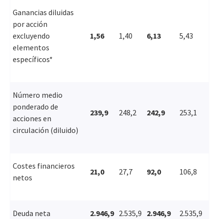
Ganancias diluidas
por acción
excluyendo
1,56
1,40
6,13
5,43
elementos
específicos*
Número medio
ponderado de
239,9
248,2
242,9
253,1
acciones en
circulación (diluido)
Costes financieros
21,0
27,7
92,0
106,8
netos
Deuda neta
2.946,9
2.535,9
2.946,9
2.535,9