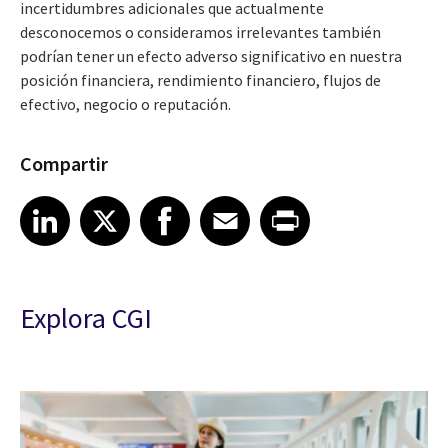
incertidumbres adicionales que actualmente
desconocemos o consideramos irrelevantes también
podrían tener un efecto adverso significativo en nuestra
posición financiera, rendimiento financiero, flujos de
efectivo, negocio o reputación.
Compartir
Share article on LinkedIn
Share article on X
Share article on Facebook
Share article on Email
Share article on Print
LinkedIn
X
Facebook
Email
Print
Explora CGI