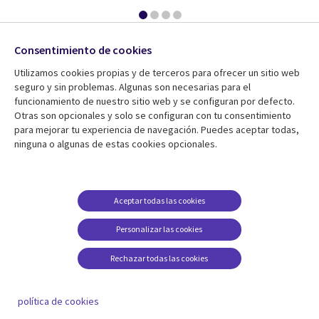
Consentimiento de cookies
¿Cómo podemos ayudarte?
Utilizamos cookies propias y de terceros para ofrecer un sitio web
seguro y sin problemas. Algunas son necesarias para el
funcionamiento de nuestro sitio web y se configuran por defecto.
Otras son opcionales y solo se configuran con tu consentimiento
contáctanos
para mejorar tu experiencia de navegación. Puedes aceptar todas,
ninguna o algunas de estas cookies opcionales.
Aceptar todas las cookies
Insights you can act on
Personalizar las cookies
Fundada en 1976, CGI se encuentra entre las mayores firmas
Rechazar todas las cookies
independientes de servicios TI y consultoría de negocio del mundo.
Nos basamos en conocimientos y resultados para ayudar a acelerar
el rendimiento de tus inversiones.
política de cookies