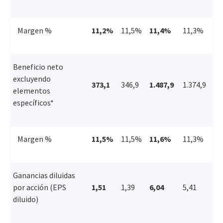
Margen %
11,2%
11,5%
11,4%
11,3%
Beneficio neto
excluyendo
373,1
346,9
1.487,9
1.374,9
elementos
específicos*
Margen %
11,5%
11,5%
11,6%
11,3%
Ganancias diluidas
por acción (EPS
1,51
1,39
6,04
5,41
diluido)