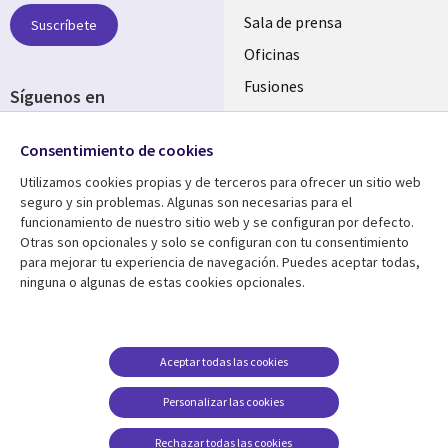
SPAIN
Sala de prensa
Suscríbete
Oficinas
Fusiones
Síguenos en
Inversores
Social
Consentimiento de cookies
Media
SPAIN
Utilizamos cookies propias y de terceros para ofrecer un sitio web
seguro y sin problemas. Algunas son necesarias para el
Centro de Recursos
Ayuda
funcionamiento de nuestro sitio web y se configuran por defecto.
Otras son opcionales y solo se configuran con tu consentimiento
Library
Legal
Artículos
Aviso Legal
para mejorar tu experiencia de navegación. Puedes aceptar todas,
ninguna o algunas de estas cookies opcionales.
Links
SPAIN
Blogs
Política de Privacidad
SPAIN
Brochures
Accesibilidad
Casos de éxito
Gestión de cookies
Aceptar todas las cookies
Eventos
Personalizar las cookies
Noticias
Rechazar todas las cookies