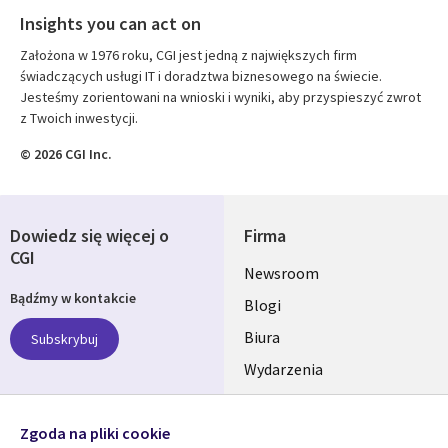
Insights you can act on
Założona w 1976 roku, CGI jest jedną z największych firm
świadczących usługi IT i doradztwa biznesowego na świecie.
Jesteśmy zorientowani na wnioski i wyniki, aby przyspieszyć zwrot
z Twoich inwestycji.
© 2026 CGI Inc.
Dowiedz się więcej o
Firma
CGI
Useful
Newsroom
Bądźmy w kontakcie
links
Blogi
SECTIONS
Biura
Subskrybuj
Wydarzenia
POLSKA
Nasze profile
Zgoda na pliki cookie